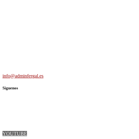
Adminfergal - Miguel Fernández Gallego -
Administrador de Fincas en Madrid y Guadalajara
Carretera Villaverde-Vallecas, nº 15-17 b3 7º b, 28041 Madrid
691 56 43 59
info@adminfergal.es
Síguenos
TWITTER
FACEBOOK
LINKEDIN
YOUTUBE