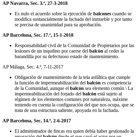
AP Navarra, Sec. 3.ª, 27-3-2018
Es nulo el acuerdo sobre la ejecución de
balcones
cuando se
modifica sustancialmente la fachada del inmueble y por tanto
se precisa de unanimidad para su aprobación.
AP Barcelona, Sec. 17.ª, 15-1-2018
Responsabilidad civil de la Comunidad de Propietarios por las
lesiones de un inquilino por caerse del
balcón
al ceder la
barandilla por su defectuoso estado de mantenimiento.
AP Málaga, Sec. 4.ª, 7-11-2017
Obligación de mantenimiento de la tela asfáltica que cumple
la función de impermeabilización del
balcón
es competencia
de la Comunidad, aunque el
balcón
sea elemento común \ La
impermeabilización del forjado del
balcón
está sujeto al
régimen de los elementos comunes por naturaleza, máxime
teniendo en cuenta la configuración del que nos ocupa, que se
trata de una estructura saliente, apoyada en la fachada.
AP Barcelona, Sec. 14.ª, 2-6-2017
El administrador de fincas era quien debía haber gestionado la
reparación del
balcón
desde el que cayó el actor por un