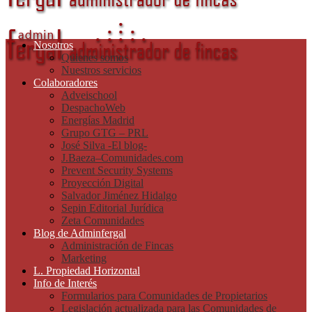
Nosotros
Quienes somos
Nuestros servicios
Colaboradores
Adveischool
DespachoWeb
Energías Madrid
Grupo GTG – PRL
José Silva -El blog-
J.Baeza–Comunidades.com
Prevent Security Systems
Proyección Digital
Salvador Jiménez Hidalgo
Sepin Editorial Jurídica
Zeta Comunidades
Blog de Adminfergal
Administración de Fincas
Marketing
L. Propiedad Horizontal
Info de Interés
Formularios para Comunidades de Propietarios
Legislación actualizada para las Comunidades de