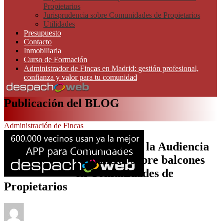
Propietarios
Jurisprudencia sobre Comunidades de Propietarios
Utilidades
Presupuesto
Contacto
Inmobiliaria
Curso de Formación
Administrador de Fincas en Madrid: gestión profesional,
confianza y valor para tu comunidad
Publicación del BLOG
Administración de Fincas
Sentencias de la Audiencia
Provincial sobre balcones
en Comunidades de
Propietarios