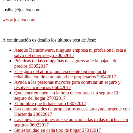
josilva@josilva.com
www.josilva.com
A continuación os detallo los últimos post de José:
Ataque Ramsonware, ninguna empresa ni profesional esta a
salvo del ciber-riesgo 30052017
Prácticas de las compañías de seguros ante la bajada de
precios 03052017
El seguro del ahorro, una excelente opción por la
rehabilitación de comunidad de propietarios 20042017
Ayuda a las personas mayores para contratar un seguro y
resolver incidencias 06042017
Que tener en cuenta a la hora de contratar un seguro: El
seguro del hogar 27032017
El hombre que lo hace todo 08032017
Las comunidades de propietarios necesitan ayuda urgente con
Hacienda 20022017
Las nuevas sanciones que se aplicará a las malas prácticas en
seguros 06022017
Siniestralidad en cada tipo de hogar 27012017