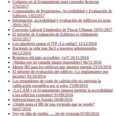
Colapsos en el Ayuntamiento para conceder licencias
27022017
Comunidades de Propietarios- Accesibilidad y Evaluación de
Edificios 13022017
Información, accesibilidad y evaluación de edificios en actas
29/01/2017
Convenio Laboral Empleados de Fincas Urbanas 16/01/2017
El Informe de Evaluación de Edificios es obligatorio
02/01/2017
Los alquileres pagan el ITP ¿Lo sabías? 12/12/2016
Haciendo la vida mas fácil a nuestros administrados
04/12/2016
Registros oficiales accesibles, ya!!! 20/11/2016
¿Multas por no cumplir plazos imposibles? 06/11/2016
Menor IBI para los edificios que ahorren energía 23/10/2016
El informe de evaluación del edificio ¿Lo implantamos por
decreto? 02/10/2016
Los repartidores de coste de calefacción no mejoran la
calificación energética por si solos 15/09/2016
¿La CAM y el Ayuntamiento quieren mejorar la accesibilidad
a los edificios existentes? 01/09/2016
Subvenciones en Agosto 18/08/2016
¿Quién paga el IBI de una vivienda que se vende?
04/07/2016
Voy en silla de ruedas….. en mi vivienda 07/05/2016