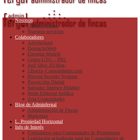
Nosotros
Quienes somos
Nuestros servicios
Colaboradores
Adveischool
DespachoWeb
Energías Madrid
Grupo GTG – PRL
José Silva -El blog-
J.Baeza–Comunidades.com
Prevent Security Systems
Proyección Digital
Salvador Jiménez Hidalgo
Sepin Editorial Jurídica
Zeta Comunidades
Blog de Adminfergal
Administración de Fincas
Marketing
L. Propiedad Horizontal
Info de Interés
Formularios para Comunidades de Propietarios
Legislación actualizada para las Comunidades de