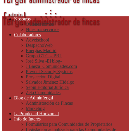
Nosotros
Quienes somos
Nuestros servicios
Colaboradores
Adveischool
DespachoWeb
Energías Madrid
Grupo GTG – PRL
José Silva -El blog-
J.Baeza–Comunidades.com
Prevent Security Systems
Proyección Digital
Salvador Jiménez Hidalgo
Sepin Editorial Jurídica
Zeta Comunidades
Blog de Adminfergal
Administración de Fincas
Marketing
L. Propiedad Horizontal
Info de Interés
Formularios para Comunidades de Propietarios
Legislación actualizada para las Comunidades de