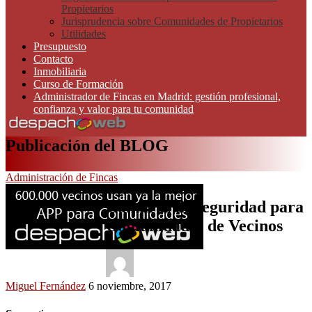
Propietarios
Jurisprudencia sobre Comunidades de Propietarios
Utilidades
Presupuesto
Contacto
Inmobiliaria
Curso de Formación
Administrador de Fincas en Madrid: gestión profesional,
confianza y valor para tu comunidad
Publicación del BLOG
Administración de Fincas
Cámaras de seguridad para
Comunidades de Vecinos
Miguel Fernández
6 noviembre, 2017