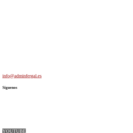
Adminfergal - Miguel Fernández Gallego -
Administrador de Fincas en Madrid y Guadalajara
Carretera Villaverde-Vallecas, nº 15-17 b3 7º b, 28041 Madrid
691 56 43 59
info@adminfergal.es
Síguenos
TWITTER
FACEBOOK
LINKEDIN
YOUTUBE