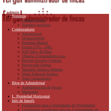
Nosotros
Quienes somos
Nuestros servicios
Colaboradores
Adveischool
DespachoWeb
Energías Madrid
Grupo GTG – PRL
José Silva -El blog-
J.Baeza–Comunidades.com
Prevent Security Systems
Proyección Digital
Salvador Jiménez Hidalgo
Sepin Editorial Jurídica
Zeta Comunidades
Blog de Adminfergal
Administración de Fincas
Marketing
L. Propiedad Horizontal
Info de Interés
Formularios para Comunidades de Propietarios
Legislación actualizada para las Comunidades de