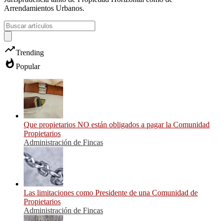
Arrendamientos Urbanos.
trending_up
Trending
whatshot
Popular
Que propietarios NO están obligados a pagar la Comunidad
Propietarios
Administración de Fincas
Las limitaciones como Presidente de una Comunidad de
Propietarios
Administración de Fincas