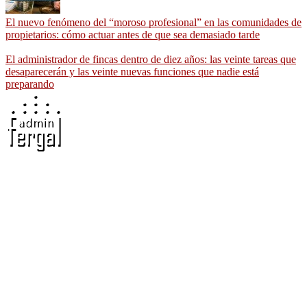
El nuevo fenómeno del “moroso profesional” en las comunidades de
propietarios: cómo actuar antes de que sea demasiado tarde
El administrador de fincas dentro de diez años: las veinte tareas que
desaparecerán y las veinte nuevas funciones que nadie está
preparando
Adminfergal - Miguel Fernández Gallego -
Administrador de Fincas en Madrid y Guadalajara
Carretera Villaverde-Vallecas, nº 15-17 b3 7º b, 28041 Madrid
691 56 43 59