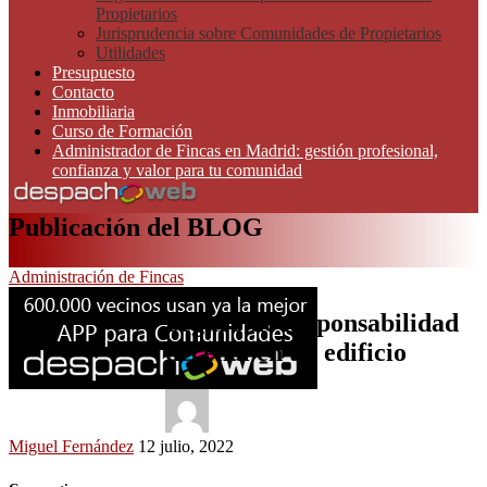
Propietarios
Jurisprudencia sobre Comunidades de Propietarios
Utilidades
Presupuesto
Contacto
Inmobiliaria
Curso de Formación
Administrador de Fincas en Madrid: gestión profesional,
confianza y valor para tu comunidad
Publicación del BLOG
Administración de Fincas
Seguro de responsabilidad
decenal en un edificio
Miguel Fernández
12 julio, 2022