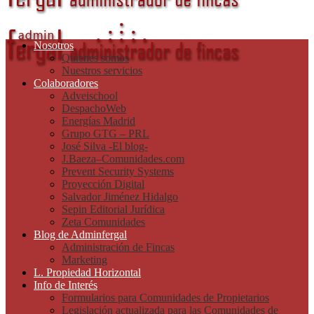
Nosotros
Quienes somos
Nuestros servicios
Colaboradores
Adveischool
DespachoWeb
Energías Madrid
Grupo GTG – PRL
José Silva -El blog-
J.Baeza–Comunidades.com
Prevent Security Systems
Proyección Digital
Salvador Jiménez Hidalgo
Sepin Editorial Jurídica
Zeta Comunidades
Blog de Adminfergal
Administración de Fincas
Marketing
L. Propiedad Horizontal
Info de Interés
Formularios para Comunidades de Propietarios
Legislación actualizada para las Comunidades de