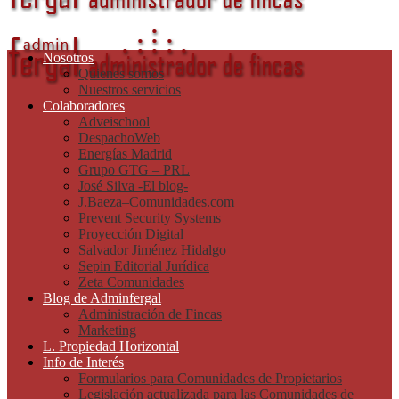
Nosotros
Quienes somos
Nuestros servicios
Colaboradores
Adveischool
DespachoWeb
Energías Madrid
Grupo GTG – PRL
José Silva -El blog-
J.Baeza–Comunidades.com
Prevent Security Systems
Proyección Digital
Salvador Jiménez Hidalgo
Sepin Editorial Jurídica
Zeta Comunidades
Blog de Adminfergal
Administración de Fincas
Marketing
L. Propiedad Horizontal
Info de Interés
Formularios para Comunidades de Propietarios
Legislación actualizada para las Comunidades de