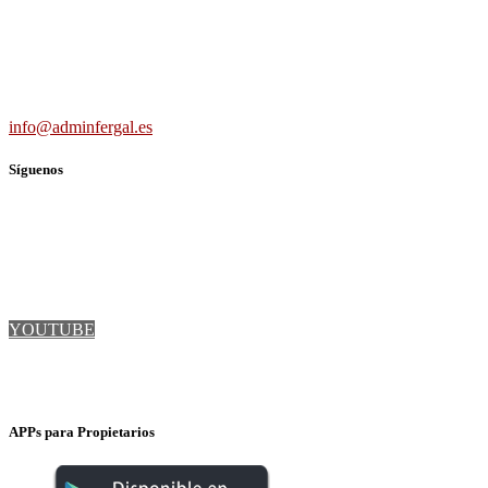
691 56 43 59
info@adminfergal.es
Síguenos
TWITTER
FACEBOOK
LINKEDIN
YOUTUBE
INSTAGRAM
APPs para Propietarios