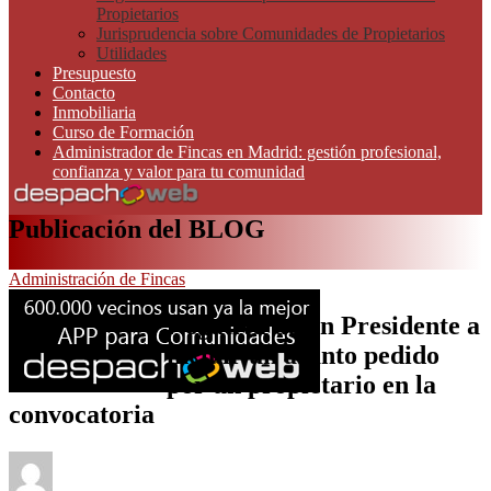
Propietarios
Jurisprudencia sobre Comunidades de Propietarios
Utilidades
Presupuesto
Contacto
Inmobiliaria
Curso de Formación
Administrador de Fincas en Madrid: gestión profesional,
confianza y valor para tu comunidad
Publicación del BLOG
Administración de Fincas
Negativa de un Presidente a
incluir un asunto pedido
por un propietario en la
convocatoria