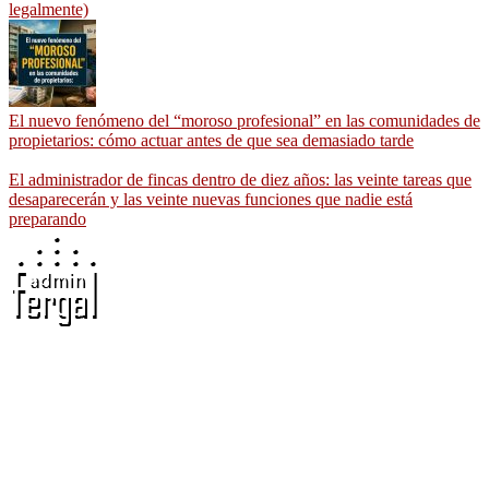
legalmente)
El nuevo fenómeno del “moroso profesional” en las comunidades de
propietarios: cómo actuar antes de que sea demasiado tarde
El administrador de fincas dentro de diez años: las veinte tareas que
desaparecerán y las veinte nuevas funciones que nadie está
preparando
Adminfergal - Miguel Fernández Gallego -
Administrador de Fincas en Madrid y Guadalajara
Carretera Villaverde-Vallecas, nº 15-17 b3 7º b, 28041 Madrid