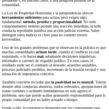
presidente y, en muchos casos, a una peligrosa parálisis de la
comunidad.
La Ley de Propiedad Horizontal y la jurisprudencia ofrecen
herramientas suficientes
para actuar, pero exigen algo
fundamental:
método, prueba y proporcionalidad
. No todo
comportamiento molesto permite una reacción inmediata, ni toda
conducta reprobable justifica una acción judicial extrema. Saber
distinguir estos matices es clave para no cometer errores
irreversibles.
Uno de los grandes problemas que se observan en la práctica es que
muchas comunidades
actúan tarde
, cuando el conflicto ya está
enquistado, o lo hacen
mal
, adoptando decisiones impulsivas,
informales o carentes de respaldo jurídico. En esos casos, el
resultado suele ser el contrario al deseado: acuerdos anulables,
procesos judiciales perdidos, incremento de la tensión vecinal y una
sensación de impotencia colectiva.
También conviene recordar que
la pasividad no es neutral
. Tolerar
durante años conductas abusivas, ruidos reiterados, apropiaciones de
zonas comunes o actitudes intimidatorias no solo agrava el
problema, sino que puede acabar generando responsabilidad para la
propia comunidad por no haber actuado a tiempo.
Frente a ello, la experiencia demuestra que las comunidades que