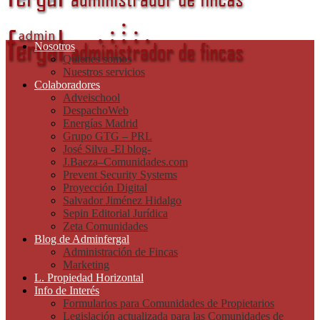
Nosotros
Quienes somos
Nuestros servicios
Colaboradores
Adveischool
DespachoWeb
Energías Madrid
Grupo GTG – PRL
José Silva -El blog-
J.Baeza–Comunidades.com
Prevent Security Systems
Proyección Digital
Salvador Jiménez Hidalgo
Sepin Editorial Jurídica
Zeta Comunidades
Blog de Adminfergal
Administración de Fincas
Marketing
L. Propiedad Horizontal
Info de Interés
Formularios para Comunidades de Propietarios
Legislación actualizada para las Comunidades de