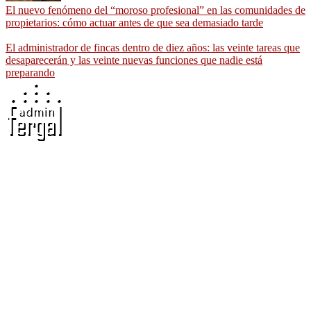
El nuevo fenómeno del “moroso profesional” en las comunidades de
propietarios: cómo actuar antes de que sea demasiado tarde
El administrador de fincas dentro de diez años: las veinte tareas que
desaparecerán y las veinte nuevas funciones que nadie está
preparando
Adminfergal - Miguel Fernández Gallego -
Administrador de Fincas en Madrid y Guadalajara
Carretera Villaverde-Vallecas, nº 15-17 b3 7º b, 28041 Madrid
691 56 43 59