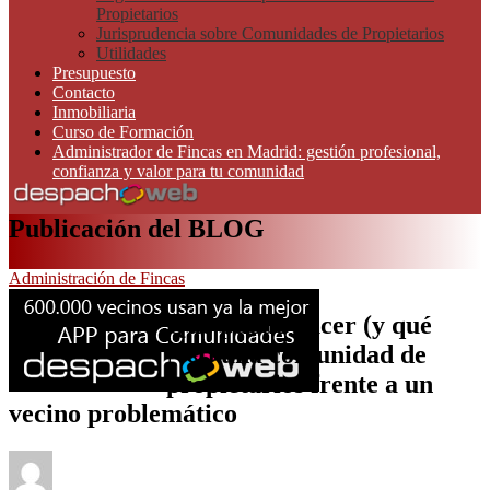
Propietarios
Jurisprudencia sobre Comunidades de Propietarios
Utilidades
Presupuesto
Contacto
Inmobiliaria
Curso de Formación
Administrador de Fincas en Madrid: gestión profesional,
confianza y valor para tu comunidad
Publicación del BLOG
Administración de Fincas
Qué puede hacer (y qué
NO) una comunidad de
propietarios frente a un
vecino problemático