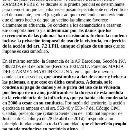
ZAMORA PÉREZ, se discute si la prueba pericial es determinante
para demostrar que las palomas se posan especialmente en el edificio
del demandante, pero el juzgador ad quem entiende como evidente
que el mero hecho de que un vecino las alimente favorece
claramente su afluencia. Se condena a los demandados a cesar en
ese comportamiento y a
indemnizar por los daños que los
excrementos de las palomas han ocasionado. Incluso la condena
incluye la privación temporal de uso de la vivienda, en ejercicio
de la acción del art. 7.2 LPH, aunque el plazo de un mes
que se
impone es casi simbólico.
En el mismo sentido, la Sentencia de la AP Barcelona, Sección 19.ª,
488/2019, de 3 de octubre (Recurso 1001/2017. Ponente: MARÍA
DEL CARMEN MARTÍNEZ LUNA, en la que de nuevo se
condena a una vecina,
que acostumbra a dar de comer y beber a
las palomas, a que cese en dicha conducta. Además, se le
condena al pago de daños y se le priva del uso de la vivienda
por tiempo de un año, justificándose la dureza de esta medida
en la reincidencia de la infractora, que ya había sido condenada
en 2008 a cesar en su conducta.
Por razón del territorio, la acción
ejercitada se ampara en el art. 553-40 y 553-47 del Código Civil
Catalán; precepto que (citando Sentencia del Tribunal Superior de
Justicia de Catalunya de 28 de abril de 2014) “responde a un
principio fundamental en toda Comunidad:
que el beneficio propio
no puede traducirse en perjuicio ajeno
…”.