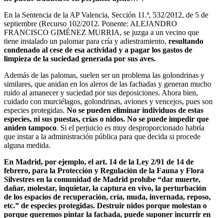
En la Sentencia de la AP Valencia, Sección 11.ª, 532/2012, de 5 de
septiembre (Recurso 102/2012. Ponente: ALEJANDRO
FRANCISCO GIMÉNEZ MURRIA, se juzga a un vecino que
tiene instalado un palomar para cría y adiestramiento,
resultando
condenado al cese de esa actividad y a pagar los gastos de
limpieza de la suciedad generada por sus aves.
Además de las palomas, suelen ser un problema las golondrinas y
similares, que anidan en los aleros de las fachadas y generan mucho
ruido al amanecer y suciedad por sus deposiciones. Ahora bien,
cuidado con murciélagos, golondrinas, aviones y vencejos, pues son
especies protegidas.
No se pueden eliminar individuos de estas
especies, ni sus puestas, crías o nidos. No se puede impedir que
aniden tampoco
. Si el perjuicio es muy desproporcionado habría
que instar a la administración pública para que decida si procede
alguna medida.
En Madrid, por ejemplo, el art. 14 de la Ley 2/91 de 14 de
febrero, para la Protección y Regulación de la Fauna y Flora
Silvestres en la comunidad de Madrid prohíbe “dar muerte,
dañar, molestar, inquietar, la captura en vivo, la perturbación
de los espacios de recuperación, cría, muda, invernada, reposo,
etc.” de especies protegidas. Destruir nidos porque molestan o
porque queremos pintar la fachada, puede suponer incurrir en