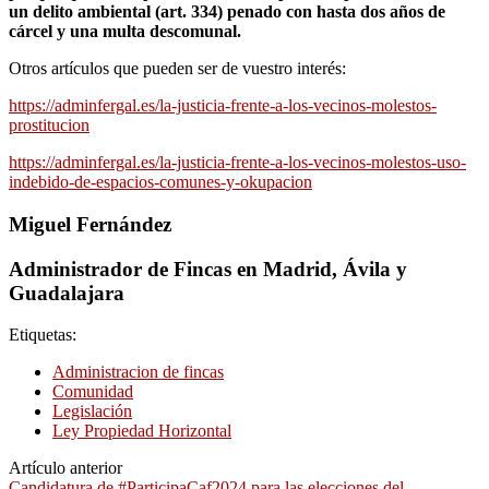
un delito ambiental (art. 334) penado con hasta dos años de
cárcel y una multa descomunal.
Otros artículos que pueden ser de vuestro interés:
https://adminfergal.es/la-justicia-frente-a-los-vecinos-molestos-
prostitucion
https://adminfergal.es/la-justicia-frente-a-los-vecinos-molestos-uso-
indebido-de-espacios-comunes-y-okupacion
Miguel Fernández
Administrador de Fincas en Madrid, Ávila y
Guadalajara
Etiquetas:
Administracion de fincas
Comunidad
Legislación
Ley Propiedad Horizontal
Artículo anterior
Candidatura de #ParticipaCaf2024 para las elecciones del