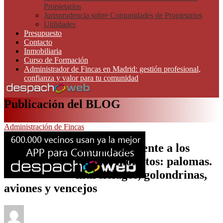
Propietarios
Jurisprudencia sobre Comunidades de Propietarios
Utilidades
Presupuesto
Contacto
Inmobiliaria
Curso de Formación
Administrador de Fincas en Madrid: gestión profesional,
confianza y valor para tu comunidad
Publicación del BLOG
Administración de Fincas
La justicia frente a los
vecinos molestos: palomas.
murciélagos, golondrinas,
aviones y vencejos