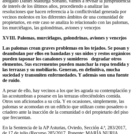
abogado Daniel Madurga Soriano, vamos a revisar la jurisprudencia
de interés de los últimos años, procediendo a analizar las
resoluciones que hacen referencia a la conflictividad generada por
vecinos molestos en los diferentes ámbitos de una comunidad de
propietarios, en este caso se analiza lo relacionado con las palomas,
los murciélagos, las golondrinas, aviones y vencejos
XVIII. Palomas, murciélagos, golondrinas, aviones y vencejos
Las palomas crean graves problemas en los tejados. Se posan y
deambulan por ellos en bandadas y sus nidos y restos orgánicos
pueden taponar los canalones y sumideros degradar otros
elementos. Sus excrementos pueden manchar la ropa tendida y
las terrazas y su mobiliario. Generan, en definitiva, mucha
suciedad y transmiten enfermedades. Y además son una fuente
de ruido
.
A pesar de ello, hay vecinos a los que les agrada su contemplación y
las acostumbran a posarse en las terrazas ofreciéndoles comida.
Otros son aficionados a su cría. Y en ocasiones, simplemente, las
palomas se acomodan en un edificio que utilizan como posadero o
criadero ante la inacción de la comunidad o del propietario del piso
que frecuentan.
En la Sentencia de la AP Asturias, Oviedo, Sección 4.ª, 283/2017,
de 17 de julio (Recurso 285/2017. Ponente: MARÍA NURIA