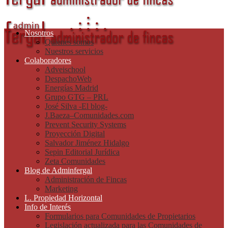
Nosotros
Quienes somos
Nuestros servicios
Colaboradores
Adveischool
DespachoWeb
Energías Madrid
Grupo GTG – PRL
José Silva -El blog-
J.Baeza–Comunidades.com
Prevent Security Systems
Proyección Digital
Salvador Jiménez Hidalgo
Sepin Editorial Jurídica
Zeta Comunidades
Blog de Adminfergal
Administración de Fincas
Marketing
L. Propiedad Horizontal
Info de Interés
Formularios para Comunidades de Propietarios
Legislación actualizada para las Comunidades de