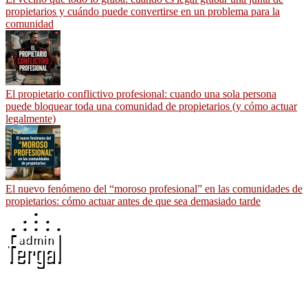
propietarios y cuándo puede convertirse en un problema para la
comunidad
El propietario conflictivo profesional: cuando una sola persona
puede bloquear toda una comunidad de propietarios (y cómo actuar
legalmente)
El nuevo fenómeno del “moroso profesional” en las comunidades de
propietarios: cómo actuar antes de que sea demasiado tarde
Adminfergal - Miguel Fernández Gallego -
Administrador de Fincas en Madrid y Guadalajara