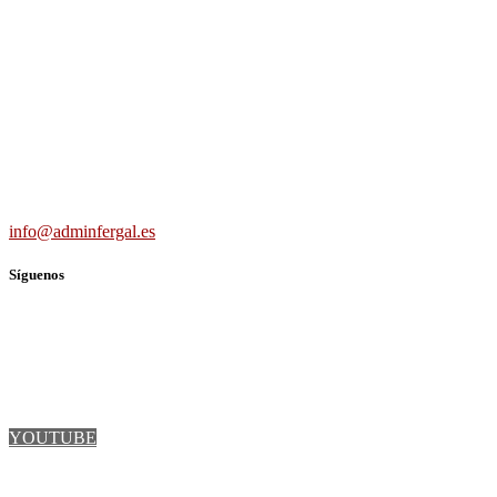
Carretera Villaverde-Vallecas, nº 15-17 b3 7º b, 28041 Madrid
691 56 43 59
info@adminfergal.es
Síguenos
TWITTER
FACEBOOK
LINKEDIN
YOUTUBE
INSTAGRAM