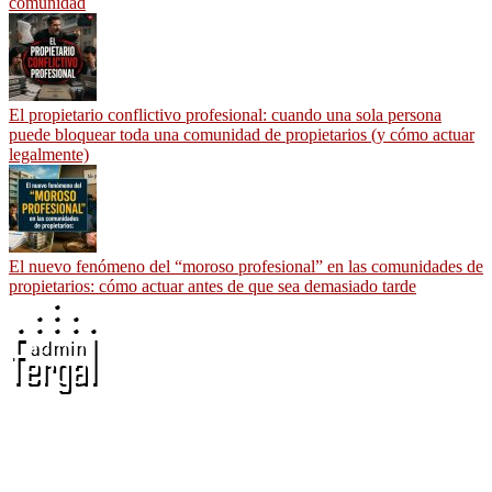
comunidad
El propietario conflictivo profesional: cuando una sola persona
puede bloquear toda una comunidad de propietarios (y cómo actuar
legalmente)
El nuevo fenómeno del “moroso profesional” en las comunidades de
propietarios: cómo actuar antes de que sea demasiado tarde
Adminfergal - Miguel Fernández Gallego -
Administrador de Fincas en Madrid y Guadalajara