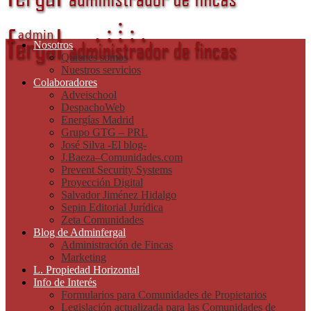
Nosotros
Quienes somos
Nuestros servicios
Colaboradores
Adveischool
DespachoWeb
Energías Madrid
Grupo GTG – PRL
José Silva -El blog-
J.Baeza–Comunidades.com
Prevent Security Systems
Proyección Digital
Salvador Jiménez Hidalgo
Sepin Editorial Jurídica
Zeta Comunidades
Blog de Adminfergal
Administración de Fincas
Marketing
L. Propiedad Horizontal
Info de Interés
Formularios para Comunidades de Propietarios
Legislación actualizada para las Comunidades de