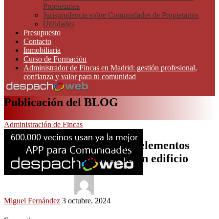
Propietarios
Jurisprudencia sobre Comunidades de Propietarios
Utilidades
Presupuesto
Contacto
Inmobiliaria
Curso de Formación
Administrador de Fincas en Madrid: gestión profesional,
confianza y valor para tu comunidad
Publicación del BLOG
Administración de Fincas
El uso de los elementos
comunes de un edificio
Miguel Fernández
3 octubre, 2024