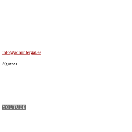
Carretera Villaverde-Vallecas, nº 15-17 b3 7º b, 28041 Madrid
691 56 43 59
info@adminfergal.es
Síguenos
TWITTER
FACEBOOK
LINKEDIN
YOUTUBE
INSTAGRAM