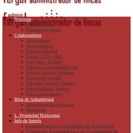
Nosotros
Quienes somos
Nuestros servicios
Colaboradores
Adveischool
DespachoWeb
Energías Madrid
Grupo GTG – PRL
José Silva -El blog-
J.Baeza–Comunidades.com
Prevent Security Systems
Proyección Digital
Salvador Jiménez Hidalgo
Sepin Editorial Jurídica
Zeta Comunidades
Blog de Adminfergal
Administración de Fincas
Marketing
L. Propiedad Horizontal
Info de Interés
Formularios para Comunidades de Propietarios
Legislación actualizada para las Comunidades de