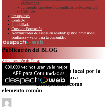
Propietarios
Jurisprudencia sobre Comunidades de Propietarios
Utilidades
Presupuesto
Contacto
Inmobiliaria
Curso de Formación
Administrador de Fincas en Madrid: gestión profesional,
confianza y valor para tu comunidad
Publicación del BLOG
Administración de Fincas
Compra de un local por la
Comunidad para
incorporarlo como
elemento común