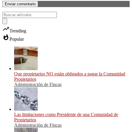
trending_up
Trending
whatshot
Popular
Que propietarios NO están obligados a pagar la Comunidad
Propietarios
Administración de Fincas
Las limitaciones como Presidente de una Comunidad de
Propietarios
Administración de Fincas