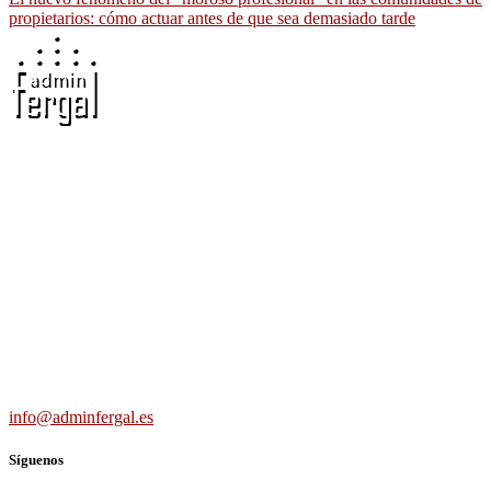
propietarios: cómo actuar antes de que sea demasiado tarde
Adminfergal - Miguel Fernández Gallego -
Administrador de Fincas en Madrid y Guadalajara
Carretera Villaverde-Vallecas, nº 15-17 b3 7º b, 28041 Madrid
691 56 43 59
info@adminfergal.es
Síguenos