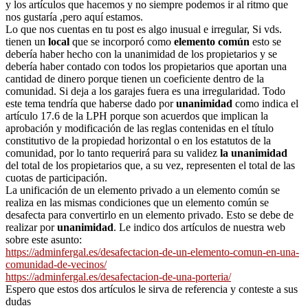
y los artículos que hacemos y no siempre podemos ir al ritmo que
nos gustaría ,pero aquí estamos.
Lo que nos cuentas en tu post es algo inusual e irregular, Si vds.
tienen un
local
que se incorporó como
elemento común
esto se
debería haber hecho con la unanimidad de los propietarios y se
debería haber contado con todos los propietarios que aportan una
cantidad de dinero porque tienen un coeficiente dentro de la
comunidad. Si deja a los garajes fuera es una irregularidad. Todo
este tema tendría que haberse dado por
unanimidad
como indica el
artículo 17.6 de la LPH porque son acuerdos que implican la
aprobación y modificación de las reglas contenidas en el título
constitutivo de la propiedad horizontal o en los estatutos de la
comunidad, por lo tanto requerirá para su validez
la unanimidad
del total de los propietarios que, a su vez, representen el total de las
cuotas de participación.
La unificación de un elemento privado a un elemento común se
realiza en las mismas condiciones que un elemento común se
desafecta para convertirlo en un elemento privado. Esto se debe de
realizar por
unanimidad
. Le indico dos artículos de nuestra web
sobre este asunto:
https://adminfergal.es/desafectacion-de-un-elemento-comun-en-una-
comunidad-de-vecinos/
https://adminfergal.es/desafectacion-de-una-porteria/
Espero que estos dos artículos le sirva de referencia y conteste a sus
dudas