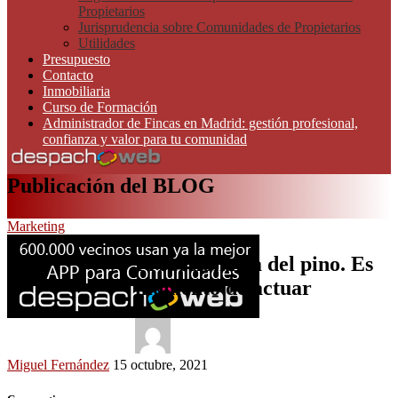
Propietarios
Jurisprudencia sobre Comunidades de Propietarios
Utilidades
Presupuesto
Contacto
Inmobiliaria
Curso de Formación
Administrador de Fincas en Madrid: gestión profesional,
confianza y valor para tu comunidad
Publicación del BLOG
Marketing
Procesionaria del pino. Es
momento de actuar
Miguel Fernández
15 octubre, 2021