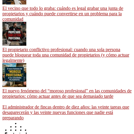
El vecino que todo lo graba: cuándo es legal grabar una junta de
propietarios y cuándo puede convertirse en un problema para la
comunidad
El propietario conflictivo profesional: cuando una sola persona
puede bloquear toda una comunidad de propietarios (y cómo actuar
legalmente)
El nuevo fenómeno del “moroso profesional” en las comunidades de
propietarios: cómo actuar antes de que sea demasiado tarde
El administrador de fincas dentro de diez años: las veinte tareas que
desaparecerán y las veinte nuevas funciones que nadie está
preparando