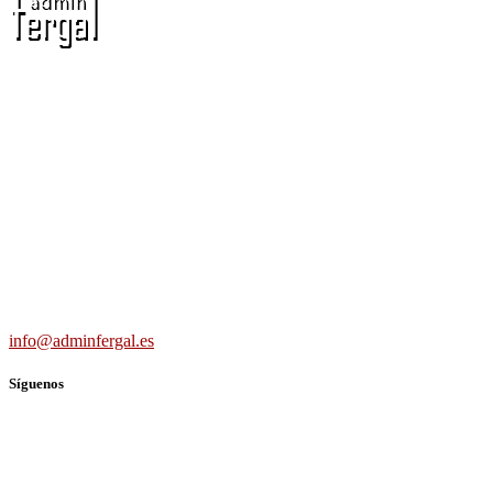
Adminfergal - Miguel Fernández Gallego -
Administrador de Fincas en Madrid y Guadalajara
Carretera Villaverde-Vallecas, nº 15-17 b3 7º b, 28041 Madrid
691 56 43 59
info@adminfergal.es
Síguenos
TWITTER
FACEBOOK