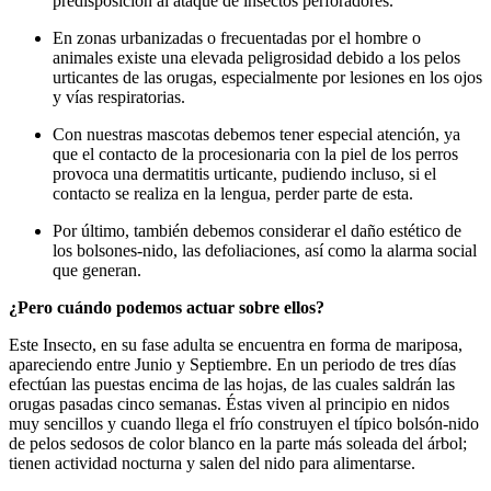
predisposición al ataque de insectos perforadores.
En zonas urbanizadas o frecuentadas por el hombre o
animales existe una elevada peligrosidad debido a los pelos
urticantes de las orugas, especialmente por lesiones en los ojos
y vías respiratorias.
Con nuestras mascotas debemos tener especial atención, ya
que el contacto de la procesionaria con la piel de los perros
provoca una dermatitis urticante, pudiendo incluso, si el
contacto se realiza en la lengua, perder parte de esta.
Por último, también debemos considerar el daño estético de
los bolsones-nido, las defoliaciones, así como la alarma social
que generan.
¿Pero cuándo podemos actuar sobre ellos?
Este Insecto, en su fase adulta se encuentra en forma de mariposa,
apareciendo entre Junio y Septiembre. En un periodo de tres días
efectúan las puestas encima de las hojas, de las cuales saldrán las
orugas pasadas cinco semanas. Éstas viven al principio en nidos
muy sencillos y cuando llega el frío construyen el típico bolsón-nido
de pelos sedosos de color blanco en la parte más soleada del árbol;
tienen actividad nocturna y salen del nido para alimentarse.