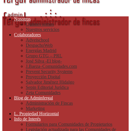
Nosotros
Quienes somos
Nuestros servicios
Colaboradores
Adveischool
DespachoWeb
Energías Madrid
Grupo GTG – PRL
José Silva -El blog-
J.Baeza–Comunidades.com
Prevent Security Systems
Proyección Digital
Salvador Jiménez Hidalgo
Sepin Editorial Jurídica
Zeta Comunidades
Blog de Adminfergal
Administración de Fincas
Marketing
L. Propiedad Horizontal
Info de Interés
Formularios para Comunidades de Propietarios
Legislación actualizada para las Comunidades de