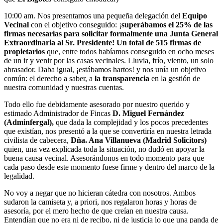
10:00 am. Nos presentamos una pequeña delegación del
Equipo
Vecinal
con el objetivo conseguido: ¡
superábamos el 25% de las
firmas necesarias para solicitar formalmente una Junta General
Extraordinaria al Sr. Presidente!
Un total de 515 firmas de
propietarios
que, entre todos habíamos conseguido en ocho meses
de un ir y venir por las casas vecinales. Lluvia, frío, viento, un solo
abrasador. Daba igual, ¡estábamos hartos! y nos unía un objetivo
común: el derecho a saber, a
la transparencia
en la gestión de
nuestra comunidad y nuestras cuentas.
Todo ello fue debidamente asesorado por nuestro querido y
estimado Administrador de Fincas
D.
Miguel Fernández
(Adminfergal),
que dada la complejidad y los pocos precedentes
que existían, nos presentó a la que se convertiría en nuestra letrada
civilista de cabecera,
Dña. Ana Villanueva (Madrid Solicitors)
quien, una vez explicada toda la situación, no dudó en apoyar la
buena causa vecinal. Asesorándonos en todo momento para que
cada paso desde este momento fuese firme y dentro del marco de la
legalidad.
No voy a negar que no hicieran cátedra con nosotros. Ambos
sudaron la camiseta y, a priori, nos regalaron horas y horas de
asesoría, por el mero hecho de que creían en nuestra causa.
Entendían que no era ni de recibo, ni de justicia lo que una panda de