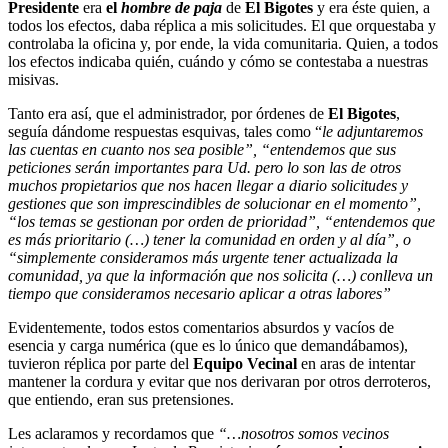
Presidente
era
el
hombre de paja
de
El Bigotes
y era éste quien, a
todos los efectos, daba réplica a mis solicitudes. El que orquestaba y
controlaba la oficina y, por ende, la vida comunitaria. Quien, a todos
los efectos indicaba quién, cuándo y cómo se contestaba a nuestras
misivas.
Tanto era así, que el administrador, por órdenes de
El Bigotes
,
seguía dándome respuestas esquivas, tales como “
le adjuntaremos
las cuentas en cuanto nos sea posible”, “entendemos que sus
peticiones serán importantes para Ud. pero lo son las de otros
muchos propietarios que nos hacen llegar a diario solicitudes y
gestiones que son imprescindibles de solucionar en el momento”,
“los temas se gestionan por orden de prioridad”, “entendemos que
es más prioritario (…) tener la comunidad en orden y al día”, o
“simplemente consideramos más urgente tener actualizada la
comunidad, ya que la información que nos solicita (…) conlleva un
tiempo que consideramos necesario aplicar a otras labores”
Evidentemente, todos estos comentarios absurdos y vacíos de
esencia y carga numérica (que es lo único que demandábamos),
tuvieron réplica por parte del
Equipo Vecinal
en aras de intentar
mantener la cordura y evitar que nos derivaran por otros derroteros,
que entiendo, eran sus pretensiones.
Les aclaramos y recordamos que
“…nosotros somos vecinos