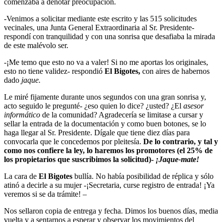
comenzaba a denotar preocupación.
-Venimos a solicitar mediante este escrito y las 515 solicitudes
vecinales, una Junta General Extraordinaria al Sr. Presidente-
respondí con tranquilidad y con una sonrisa que desafiaba la mirada
de este malévolo ser.
-¡Me temo que esto no va a valer! Si no me aportas los originales,
esto no tiene validez- respondió
El Bigotes,
con aires de habernos
dado
jaque.
Le miré fijamente durante unos segundos con una gran sonrisa y,
acto seguido le pregunté- ¿eso quien lo dice? ¿usted? ¿El
asesor
informático
de la comunidad? Agradecería se limitase a cursar y
sellar la entrada de la documentación y como buen botones, se lo
haga llegar al Sr. Presidente. Dígale que tiene diez días para
convocarla que le concedemos por pleitesía.
De lo contrario, y tal y
como nos confiere la ley, lo haremos los promotores (el 25% de
los propietarios que suscribimos la solicitud)-
¡Jaque-mate!
La cara de
El Bigotes
bullía. No había posibilidad de réplica y sólo
atinó a decirle a su mujer -¡Secretaria, curse registro de entrada! ¡Ya
veremos si se da trámite! –
Nos sellaron copia de entrega y fecha. Dimos los buenos días, media
vuelta y a sentarnos a esperar y observar los movimientos del