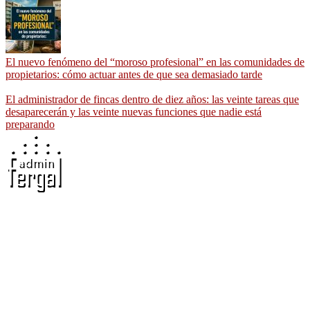
El nuevo fenómeno del “moroso profesional” en las comunidades de
propietarios: cómo actuar antes de que sea demasiado tarde
El administrador de fincas dentro de diez años: las veinte tareas que
desaparecerán y las veinte nuevas funciones que nadie está
preparando
Adminfergal - Miguel Fernández Gallego -
Administrador de Fincas en Madrid y Guadalajara
Carretera Villaverde-Vallecas, nº 15-17 b3 7º b, 28041 Madrid