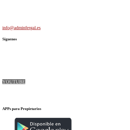
691 56 43 59
info@adminfergal.es
Síguenos
TWITTER
FACEBOOK
LINKEDIN
YOUTUBE
INSTAGRAM
APPs para Propietarios