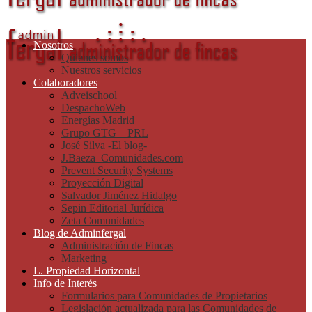
Nosotros
Quienes somos
Nuestros servicios
Colaboradores
Adveischool
DespachoWeb
Energías Madrid
Grupo GTG – PRL
José Silva -El blog-
J.Baeza–Comunidades.com
Prevent Security Systems
Proyección Digital
Salvador Jiménez Hidalgo
Sepin Editorial Jurídica
Zeta Comunidades
Blog de Adminfergal
Administración de Fincas
Marketing
L. Propiedad Horizontal
Info de Interés
Formularios para Comunidades de Propietarios
Legislación actualizada para las Comunidades de