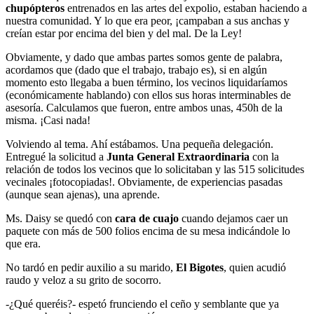
chupópteros
entrenados en las artes del expolio, estaban haciendo a
nuestra comunidad. Y lo que era peor, ¡campaban a sus anchas y
creían estar por encima del bien y del mal. De la Ley!
Obviamente, y dado que ambas partes somos gente de palabra,
acordamos que (dado que el trabajo, trabajo es), si en algún
momento esto llegaba a buen término, los vecinos liquidaríamos
(económicamente hablando) con ellos sus horas interminables de
asesoría. Calculamos que fueron, entre ambos unas, 450h de la
misma. ¡Casi nada!
Volviendo al tema. Ahí estábamos. Una pequeña delegación.
Entregué la solicitud a
Junta General Extraordinaria
con la
relación de todos los vecinos que lo solicitaban y las 515 solicitudes
vecinales ¡fotocopiadas!. Obviamente, de experiencias pasadas
(aunque sean ajenas), una aprende.
Ms. Daisy se quedó con
cara de cuajo
cuando dejamos caer un
paquete con más de 500 folios encima de su mesa indicándole lo
que era.
No tardó en pedir auxilio a su marido,
El Bigotes
, quien acudió
raudo y veloz a su grito de socorro.
-¿Qué queréis?- espetó frunciendo el ceño y semblante que ya