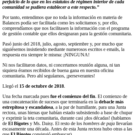
perjuicio de lo que en los estatutos de régimen interior de cada
comunidad se pudiera establecer a este respecto.”
Por tanto, entendimos que no toda la información en materia de
Balances podía ser facilitada como les solicitamos y, por ello,
comprendíamos que nos facilitasen la información con el programa
de gestión contable que ellos designaran para la gestión comunitaria.
Pasó junio del 2018, julio, agosto, septiembre y, por mucho que
siguiésemos insistiendo mediante numerosos escritos e emails, la
respuesta era siempre le misma: ¡NINGUNA!
Ni nos facilitaron datos, ni concertamos reunión alguna, ni tan
siquiera éramos recibidos de buena gana en nuestra oficina
comunitaria. Pero ahí seguíamos, ¡perseverantes!
Llegó el
15 de octubre de 2018
.
Una fecha marcada pues
fue el comienzo del fin
. El comienzo de
una concatenación de sucesos que terminaría en la
debacle más
estrepitosa y escandalosa
, a la par de humillante, para una Junta
rectora, unas hienas que habían estado subsistiendo a base de chupar
y exprimir la teta comunitaria, durante casi ¡dos décadas! (hablamos
de
El Bigotes
y Ms. Daisy. El resto de los
hombres de paja
llevarían
escasamente una década. Antes de esta Junta rectora hubo otras a las
que
El Bigotes
consiguió embaucar)