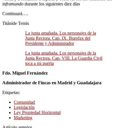
inframundo
durante los siguientes diez días
Continuará….
Titánide Temis
La junta amañada. Los personajes de la
Junta Rectora. Cap. IX. Burofax del
Presidente y Administrador
La junta amañada. Los personajes de la
Junta Rectora. Cap. VIII. La Guardia Civil
toca a mi puerta
Fdo. Miguel Fernández
Administrador de Fincas en Madrid y Guadalajara
Etiquetas:
Comunidad
Legislación
Ley Propiedad Horizontal
Marketing
Artículo anterior