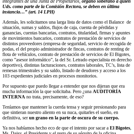
integrantes de una Junta de Propietarios,
órgano soberano a quien
Uds. como parte de la Comisión Rectora, se deben en última
instancia…” (art. 14 LPH)
Además, les solicitamos una larga lista de datos como el Balance de
situación, sumas y saldos, flujos de caja, cuenta de pérdidas y
ganancias, cuentas bancarias, contratos, titularidad, firmas y apuntes
de movimientos bancarios, contratos de prestación de servicios de
distintos proveedores (empresa de seguridad, servicio de recogida de
podas, el del propio administrador de fincas, contratos de renting de
flota de vehículos, contrato de prestación de servicios de El Bigotes,
como ”asesor informático”, la del Sr. Letrado especialista en derecho
deportivo), distintas facturaciones, contratos laborales, TC’s, lista de
remesas trimestrales y su saldo, listado de deudores y acceso a los
103 expedientes judiciales en procesos monitorios.
Por supuesto que puedo llegar a entender que nos dijeran que era
mucha información la que solicitaba. Pero ¿una
AUDITORÍA
INTERNA
no trata, precisamente, de eso?
Teníamos que mantener la cuerda tensa y seguir presionando para
que sintieran nuestro aliento en su nuca, quitarles el sueño, en
definitiva, ser
un grano en la parte de oscura de su cuerpo.
Ya nos habíamos hecho eco de que el intento por sacar a
El Bigotes
,
Ms. Daisy, el Presidente y el resto de su séquito de la oficina