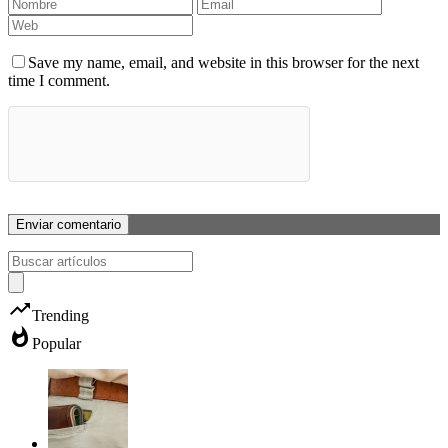
Save my name, email, and website in this browser for the next
time I comment.
trending_up
Trending
whatshot
Popular