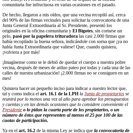
comunitaria fue infructuosa en varias ocasiones en el pasado.
De hecho, llegaron a mis oídos, que una vecina recopiló así, cerca
del 90% de las firmas vecinales para solicitar la convocatoria de una
Junta General Extraordinaria al Sr. Presidente, presentó los
originales en la oficina comunitaria y
El Bigotes
, sin cortarse un
pelo,
pasó por la papelera trituradora
las casi 2.000 firmas que
había recopilado la buena señora, indicándole con sorna que ¡ya no
había Junta Extraordinaria que valiese! Que, cuando quisiera,
¡volviera a por más!
¡Imagínense como se le debió de quedar el cuerpo a nuestra pobre
vecina, después de meses de arduo pateo por todas y cada una de las
calles de nuestra urbanización! ¡2.000 firmas no se consiguen en un
mes!
Quisiera hacer un pequeño inciso para indicar a nuestro lector que,
tal y como indica el
art. 16.1 de la LPH
la
Junta de propietarios
se
reunirá por lo menos una vez al año para aprobar los presupuestos
y cuentas y en las demás ocasiones que lo considere conveniente el
Presidente
o lo pidan la cuarta parte de los propietarios, o un
número de éstos que representen al menos el 25 por 100 de las
cuotas de participación.
Ya en el
art. 16.2
de la misma Ley se indica que
la convocatoria de