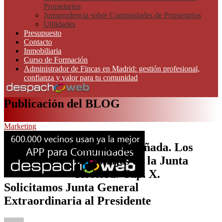
Propietarios
Jurisprudencia sobre Comunidades de Propietarios
Utilidades
Presupuesto
Contacto
Inmobiliaria
Curso de Formación
Administrador de Fincas en Madrid: gestión profesional,
confianza y valor para tu comunidad
Publicación del BLOG
Marketing
La junta amañada. Los
personajes de la Junta
Rectora. Cap. X.
Solicitamos Junta General
Extraordinaria al Presidente