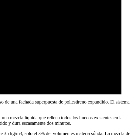
uso de una fachada superpuesta de poliestireno expandido. El sistema
 una mezcla líquida que rellena todos los huecos existentes en la
pido y dura escasamente dos minutos.
d de 35 kg/m3, solo el 3% del volumen es materia sólida. La mezcla de