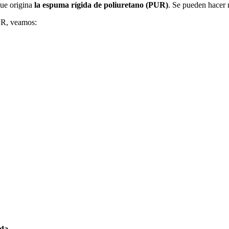
que origina
la espuma rígida de poliuretano (PUR)
. Se pueden hacer 
UR, veamos:
ada