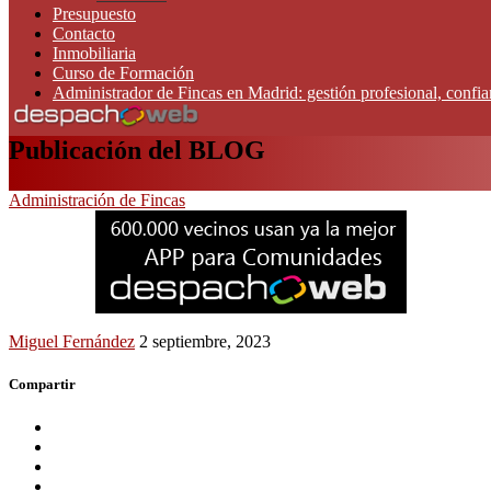
Presupuesto
Contacto
Inmobiliaria
Curso de Formación
Administrador de Fincas en Madrid: gestión profesional, confi
Publicación del BLOG
Administración de Fincas
Miguel Fernández
2 septiembre, 2023
Compartir