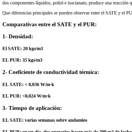
dos componentes líquidos, poliol e isocianato, produce una reacción 
Que diferencias principales se pueden observar entre el SATE y el P
Comparativas entre el SATE y el PUR:
1- Densidad:
El SATE: 20 kgs/m3
EL PUR
: 35 kgs/m3
2- Coeficiente de conductividad térmica:
EL SATE: < 0,036 W/m·k
EL PUR
: <0,024 W/m·k
3- Tiempo de aplicación:
EL SATE: varias semanas sobre andamios
EL PUR
: en un día. dos operarios hacen más de 200 m2 de fach