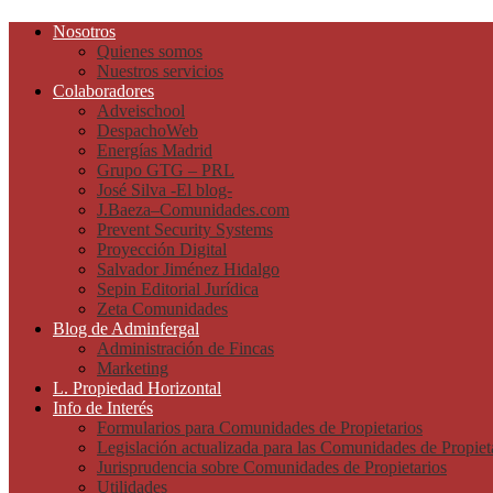
Nosotros
Quienes somos
Nuestros servicios
Colaboradores
Adveischool
DespachoWeb
Energías Madrid
Grupo GTG – PRL
José Silva -El blog-
J.Baeza–Comunidades.com
Prevent Security Systems
Proyección Digital
Salvador Jiménez Hidalgo
Sepin Editorial Jurídica
Zeta Comunidades
Blog de Adminfergal
Administración de Fincas
Marketing
L. Propiedad Horizontal
Info de Interés
Formularios para Comunidades de Propietarios
Legislación actualizada para las Comunidades de Propiet
Jurisprudencia sobre Comunidades de Propietarios
Utilidades