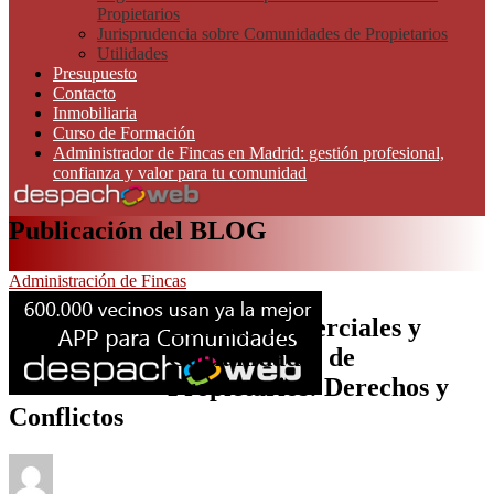
Propietarios
Jurisprudencia sobre Comunidades de Propietarios
Utilidades
Presupuesto
Contacto
Inmobiliaria
Curso de Formación
Administrador de Fincas en Madrid: gestión profesional,
confianza y valor para tu comunidad
Publicación del BLOG
Administración de Fincas
Locales Comerciales y
Comunidades de
Propietarios: Derechos y
Conflictos