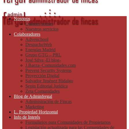
Nosotros
Quienes somos
Nuestros servicios
Colaboradores
Adveischool
DespachoWeb
Energías Madrid
Grupo GTG – PRL
José Silva -El blog-
J.Baeza–Comunidades.com
Prevent Security Systems
Proyección Digital
Salvador Jiménez Hidalgo
Sepin Editorial Jurídica
Zeta Comunidades
Blog de Adminfergal
Administración de Fincas
Marketing
L. Propiedad Horizontal
Info de Interés
Formularios para Comunidades de Propietarios
Legislación actualizada para las Comunidades de