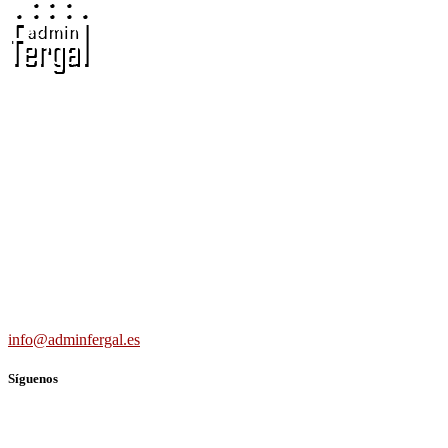
Adminfergal - Miguel Fernández Gallego -
Administrador de Fincas en Madrid y Guadalajara
Carretera Villaverde-Vallecas, nº 15-17 b3 7º b, 28041 Madrid
691 56 43 59
info@adminfergal.es
Síguenos
TWITTER