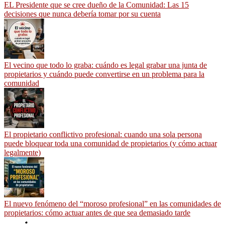
EL Presidente que se cree dueño de la Comunidad: Las 15
decisiones que nunca debería tomar por su cuenta
El vecino que todo lo graba: cuándo es legal grabar una junta de
propietarios y cuándo puede convertirse en un problema para la
comunidad
El propietario conflictivo profesional: cuando una sola persona
puede bloquear toda una comunidad de propietarios (y cómo actuar
legalmente)
El nuevo fenómeno del “moroso profesional” en las comunidades de
propietarios: cómo actuar antes de que sea demasiado tarde