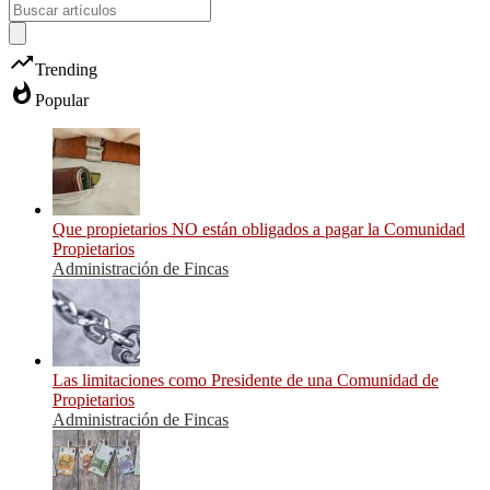
trending_up
Trending
whatshot
Popular
Que propietarios NO están obligados a pagar la Comunidad
Propietarios
Administración de Fincas
Las limitaciones como Presidente de una Comunidad de
Propietarios
Administración de Fincas