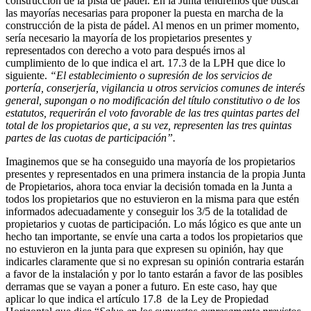
construcción de la pista de pádel. En la Junta tendremos que buscar
las mayorías necesarias para proponer la puesta en marcha de la
construcción de la pista de pádel. Al menos en un primer momento,
sería necesario la mayoría de los propietarios presentes y
representados con derecho a voto para después irnos al
cumplimiento de lo que indica el art. 17.3 de la LPH que dice lo
siguiente.
“El establecimiento o supresión de los servicios de
portería, conserjería, vigilancia u otros servicios comunes de interés
general, supongan o no modificación del título constitutivo o de los
estatutos, requerirán el voto favorable de las tres quintas partes del
total de los propietarios que, a su vez, representen las tres quintas
partes de las cuotas de participación”.
Imaginemos que se ha conseguido una mayoría de los propietarios
presentes y representados en una primera instancia de la propia Junta
de Propietarios, ahora toca enviar la decisión tomada en la Junta a
todos los propietarios que no estuvieron en la misma para que estén
informados adecuadamente y conseguir los 3/5 de la totalidad de
propietarios y cuotas de participación. Lo más lógico es que ante un
hecho tan importante, se envíe una carta a todos los propietarios que
no estuvieron en la junta para que expresen su opinión, hay que
indicarles claramente que si no expresan su opinión contraria estarán
a favor de la instalación y por lo tanto estarán a favor de las posibles
derramas que se vayan a poner a futuro. En este caso, hay que
aplicar lo que indica el artículo 17.8 de la Ley de Propiedad