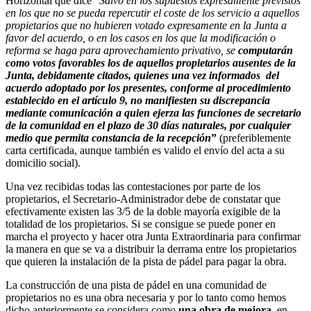
Horizontal que dice “
Salvo en los supuestos expresamente previstos
en los que no se pueda repercutir el coste de los servicio a aquellos
propietarios que no hubieren votado expresamente en la Junta a
favor del acuerdo, o en los casos en los que la modificación o
reforma se haga para aprovechamiento privativo, se
computarán
como votos favorables los de aquellos propietarios ausentes de la
Junta, debidamente citados, quienes una vez informados del
acuerdo adoptado por los presentes, conforme al procedimiento
establecido en el artículo 9, no manifiesten su discrepancia
mediante comunicación a quien ejerza las funciones de secretario
de la comunidad en el plazo de 30 días naturales, por cualquier
medio que permita constancia de la recepción
”
(preferiblemente
carta certificada, aunque también es valido el envío del acta a su
domicilio social).
Una vez recibidas todas las contestaciones por parte de los
propietarios, el Secretario-Administrador debe de constatar que
efectivamente existen las 3/5 de la doble mayoría exigible de la
totalidad de los propietarios. Si se consigue se puede poner en
marcha el proyecto y hacer otra Junta Extraordinaria para confirmar
la manera en que se va a distribuir la derrama entre los propietarios
que quieren la instalación de la pista de pádel para pagar la obra.
La construcción de una pista de pádel en una comunidad de
propietarios no es una obra necesaria y por lo tanto como hemos
dicho anteriormente se considera como
una obra de mejora
, en