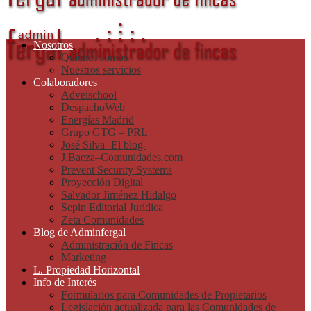
Nosotros
Quienes somos
Nuestros servicios
Colaboradores
Adveischool
DespachoWeb
Energías Madrid
Grupo GTG – PRL
José Silva -El blog-
J.Baeza–Comunidades.com
Prevent Security Systems
Proyección Digital
Salvador Jiménez Hidalgo
Sepin Editorial Jurídica
Zeta Comunidades
Blog de Adminfergal
Administración de Fincas
Marketing
L. Propiedad Horizontal
Info de Interés
Formularios para Comunidades de Propietarios
Legislación actualizada para las Comunidades de