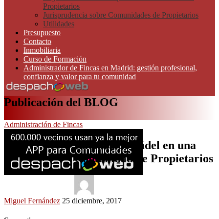
Propietarios
Jurisprudencia sobre Comunidades de Propietarios
Utilidades
Presupuesto
Contacto
Inmobiliaria
Curso de Formación
Administrador de Fincas en Madrid: gestión profesional,
confianza y valor para tu comunidad
Publicación del BLOG
Administración de Fincas
La pista de pádel en una
Comunidad de Propietarios
Miguel Fernández
25 diciembre, 2017