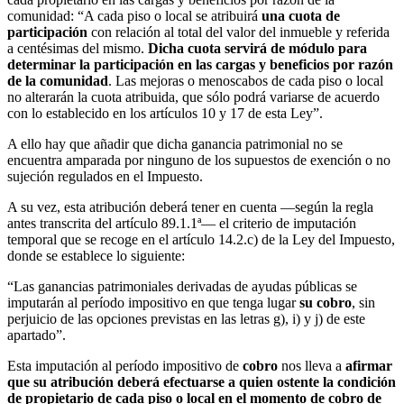
comunidad: “A cada piso o local se atribuirá
una cuota de
participación
con relación al total del valor del inmueble y referida
a centésimas del mismo.
Dicha cuota servirá de módulo para
determinar la participación en las cargas y beneficios por razón
de la comunidad
. Las mejoras o menoscabos de cada piso o local
no alterarán la cuota atribuida, que sólo podrá variarse de acuerdo
con lo establecido en los artículos 10 y 17 de esta Ley”.
A ello hay que añadir que dicha ganancia patrimonial no se
encuentra amparada por ninguno de los supuestos de exención o no
sujeción regulados en el Impuesto.
A su vez, esta atribución deberá tener en cuenta —según la regla
antes transcrita del artículo 89.1.1ª— el criterio de imputación
temporal que se recoge en el artículo 14.2.c) de la Ley del Impuesto,
donde se establece lo siguiente:
“Las ganancias patrimoniales derivadas de ayudas públicas se
imputarán al período impositivo en que tenga lugar
su cobro
, sin
perjuicio de las opciones previstas en las letras g), i) y j) de este
apartado”.
Esta imputación al período impositivo de
cobro
nos lleva a
afirmar
que su atribución deberá efectuarse a quien ostente la condición
de propietario de cada piso o local en el momento de cobro de