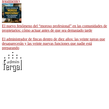
legalmente)
El nuevo fenómeno del “moroso profesional” en las comunidades de
propietarios: cómo actuar antes de que sea demasiado tarde
El administrador de fincas dentro de diez años: las veinte tareas que
desaparecerán y las veinte nuevas funciones que nadie está
preparando
Adminfergal - Miguel Fernández Gallego -
Administrador de Fincas en Madrid y Guadalajara
Carretera Villaverde-Vallecas, nº 15-17 b3 7º b, 28041 Madrid