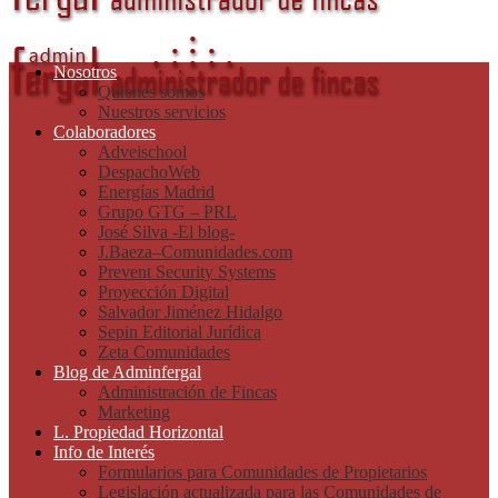
Nosotros
Quienes somos
Nuestros servicios
Colaboradores
Adveischool
DespachoWeb
Energías Madrid
Grupo GTG – PRL
José Silva -El blog-
J.Baeza–Comunidades.com
Prevent Security Systems
Proyección Digital
Salvador Jiménez Hidalgo
Sepin Editorial Jurídica
Zeta Comunidades
Blog de Adminfergal
Administración de Fincas
Marketing
L. Propiedad Horizontal
Info de Interés
Formularios para Comunidades de Propietarios
Legislación actualizada para las Comunidades de