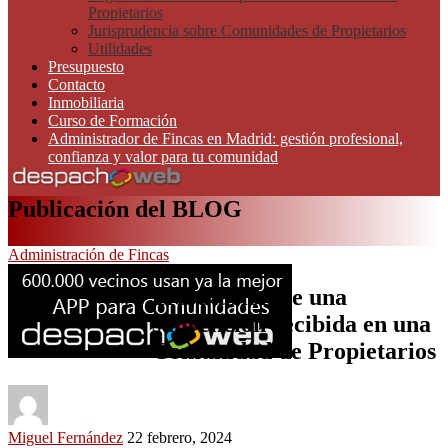
Propietarios
Jurisprudencia sobre Comunidades de Propietarios
Utilidades
Presupuesto
Contacto
Inmobiliaria
Curso de Formación
Administrador de Fincas en Madrid: gestión profesional,
confianza y valor para tu comunidad
Publicación del BLOG
Administración de Fincas
Tributación de una
subvención recibida en una
Comunidad de Propietarios
Miguel Fernández
22 febrero, 2024