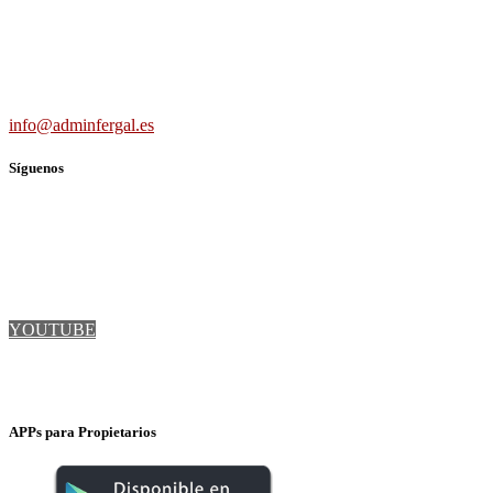
691 56 43 59
info@adminfergal.es
Síguenos
TWITTER
FACEBOOK
LINKEDIN
YOUTUBE
INSTAGRAM
APPs para Propietarios