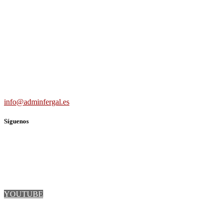
Carretera Villaverde-Vallecas, nº 15-17 b3 7º b, 28041 Madrid
691 56 43 59
info@adminfergal.es
Síguenos
TWITTER
FACEBOOK
LINKEDIN
YOUTUBE
INSTAGRAM