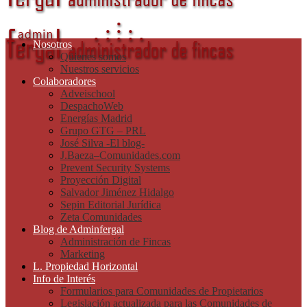
Nosotros
Quienes somos
Nuestros servicios
Colaboradores
Adveischool
DespachoWeb
Energías Madrid
Grupo GTG – PRL
José Silva -El blog-
J.Baeza–Comunidades.com
Prevent Security Systems
Proyección Digital
Salvador Jiménez Hidalgo
Sepin Editorial Jurídica
Zeta Comunidades
Blog de Adminfergal
Administración de Fincas
Marketing
L. Propiedad Horizontal
Info de Interés
Formularios para Comunidades de Propietarios
Legislación actualizada para las Comunidades de