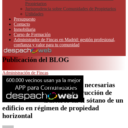
Propietarios
Jurisprudencia sobre Comunidades de Propietarios
Utilidades
Presupuesto
Contacto
Inmobiliaria
Curso de Formación
Administrador de Fincas en Madrid: gestión profesional,
confianza y valor para tu comunidad
Publicación del BLOG
Administración de Fincas
Las mayorías necesarias
para la construcción de
trasteros en el sótano de un
edificio en régimen de propiedad
horizontal