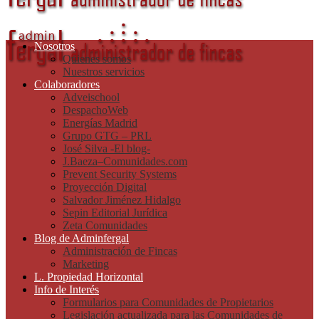
Nosotros
Quienes somos
Nuestros servicios
Colaboradores
Adveischool
DespachoWeb
Energías Madrid
Grupo GTG – PRL
José Silva -El blog-
J.Baeza–Comunidades.com
Prevent Security Systems
Proyección Digital
Salvador Jiménez Hidalgo
Sepin Editorial Jurídica
Zeta Comunidades
Blog de Adminfergal
Administración de Fincas
Marketing
L. Propiedad Horizontal
Info de Interés
Formularios para Comunidades de Propietarios
Legislación actualizada para las Comunidades de