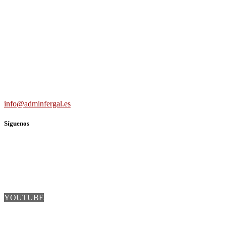
Carretera Villaverde-Vallecas, nº 15-17 b3 7º b, 28041 Madrid
691 56 43 59
info@adminfergal.es
Síguenos
TWITTER
FACEBOOK
LINKEDIN
YOUTUBE
INSTAGRAM