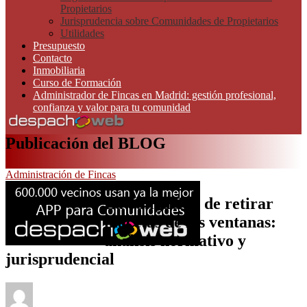
Propietarios
Jurisprudencia sobre Comunidades de Propietarios
Utilidades
Presupuesto
Contacto
Inmobiliaria
Curso de Formación
Administrador de Fincas en Madrid: gestión profesional,
confianza y valor para tu comunidad
Publicación del BLOG
Administración de Fincas
La obligación de retirar
macetas de las ventanas:
análisis normativo y
jurisprudencial