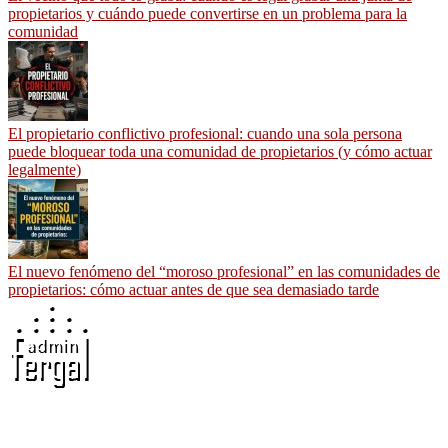
propietarios y cuándo puede convertirse en un problema para la
comunidad
El propietario conflictivo profesional: cuando una sola persona
puede bloquear toda una comunidad de propietarios (y cómo actuar
legalmente)
El nuevo fenómeno del “moroso profesional” en las comunidades de
propietarios: cómo actuar antes de que sea demasiado tarde
Adminfergal - Miguel Fernández Gallego -
Administrador de Fincas en Madrid y Guadalajara