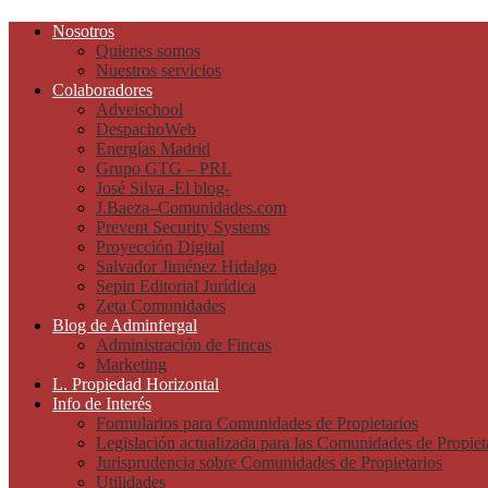
Nosotros
Quienes somos
Nuestros servicios
Colaboradores
Adveischool
DespachoWeb
Energías Madrid
Grupo GTG – PRL
José Silva -El blog-
J.Baeza–Comunidades.com
Prevent Security Systems
Proyección Digital
Salvador Jiménez Hidalgo
Sepin Editorial Jurídica
Zeta Comunidades
Blog de Adminfergal
Administración de Fincas
Marketing
L. Propiedad Horizontal
Info de Interés
Formularios para Comunidades de Propietarios
Legislación actualizada para las Comunidades de Propiet
Jurisprudencia sobre Comunidades de Propietarios
Utilidades