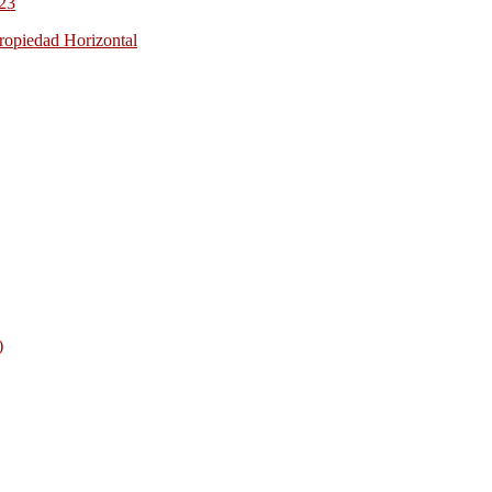
023
Propiedad Horizontal
)