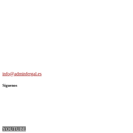
Adminfergal - Miguel Fernández Gallego -
Administrador de Fincas en Madrid y Guadalajara
Carretera Villaverde-Vallecas, nº 15-17 b3 7º b, 28041 Madrid
691 56 43 59
info@adminfergal.es
Síguenos
TWITTER
FACEBOOK
LINKEDIN
YOUTUBE