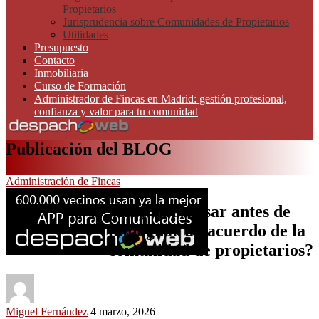
Propietarios
Jurisprudencia sobre Comunidades de Propietarios
Utilidades
Presupuesto
Contacto
Inmobiliaria
Curso de Formación
Administrador de Fincas en Madrid: gestión profesional,
confianza y valor para tu comunidad
Publicación del BLOG
Administración de Fincas
¿Hay que avisar antes de
impugnar un acuerdo de la
comunidad de propietarios?
Miguel Fernández
4 marzo, 2026