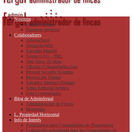
Nosotros
Quienes somos
Nuestros servicios
Colaboradores
Adveischool
DespachoWeb
Energías Madrid
Grupo GTG – PRL
José Silva -El blog-
J.Baeza–Comunidades.com
Prevent Security Systems
Proyección Digital
Salvador Jiménez Hidalgo
Sepin Editorial Jurídica
Zeta Comunidades
Blog de Adminfergal
Administración de Fincas
Marketing
L. Propiedad Horizontal
Info de Interés
Formularios para Comunidades de Propietarios
Legislación actualizada para las Comunidades de