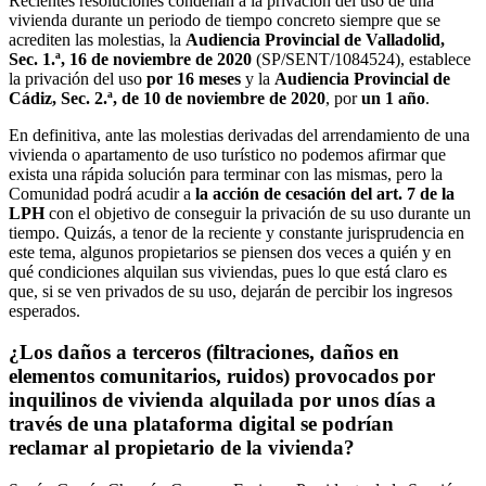
Recientes resoluciones condenan a la privación del uso de una
vivienda durante un periodo de tiempo concreto siempre que se
acrediten las molestias, la
Audiencia Provincial de Valladolid,
Sec. 1.ª, 16 de noviembre de 2020
(SP/SENT/1084524), establece
la privación del uso
por 16 meses
y la
Audiencia Provincial de
Cádiz, Sec. 2.ª, de 10 de noviembre de 2020
, por
un 1 año
.
En definitiva, ante las molestias derivadas del arrendamiento de una
vivienda o apartamento de uso turístico no podemos afirmar que
exista una rápida solución para terminar con las mismas, pero la
Comunidad podrá acudir a
la acción de cesación del art. 7 de la
LPH
con el objetivo de conseguir la privación de su uso durante un
tiempo. Quizás, a tenor de la reciente y constante jurisprudencia en
este tema, algunos propietarios se piensen dos veces a quién y en
qué condiciones alquilan sus viviendas, pues lo que está claro es
que, si se ven privados de su uso, dejarán de percibir los ingresos
esperados.
¿Los daños a terceros (filtraciones, daños en
elementos comunitarios, ruidos) provocados por
inquilinos de vivienda alquilada por unos días a
través de una plataforma digital se podrían
reclamar al propietario de la vivienda?