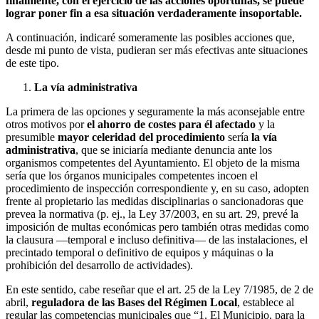
finalmente, con el ejercicio de las acciones oportunas, se puede
lograr poner fin a esa situación verdaderamente insoportable.
A continuación, indicaré someramente las posibles acciones que,
desde mi punto de vista, pudieran ser más efectivas ante situaciones
de este tipo.
La vía administrativa
La primera de las opciones y seguramente la más aconsejable entre
otros motivos por
el ahorro de costes para él afectado
y la
presumible
mayor celeridad del procedimiento
sería
la vía
administrativa
, que se iniciaría mediante denuncia ante los
organismos competentes del Ayuntamiento. El objeto de la misma
sería que los órganos municipales competentes incoen el
procedimiento de inspección correspondiente y, en su caso, adopten
frente al propietario las medidas disciplinarias o sancionadoras que
prevea la normativa (p. ej., la Ley 37/2003, en su art. 29, prevé la
imposición de multas económicas pero también otras medidas como
la clausura —temporal e incluso definitiva— de las instalaciones, el
precintado temporal o definitivo de equipos y máquinas o la
prohibición del desarrollo de actividades).
En este sentido, cabe reseñar que el art. 25 de la Ley 7/1985, de 2 de
abril,
reguladora de las Bases del Régimen Local
, establece al
regular las competencias municipales que “1. El Municipio, para la