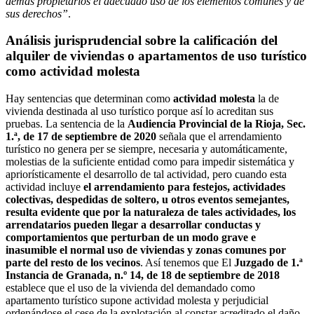
demás propietarios el adecuado uso de los elementos comunes y de
sus derechos”
.
Análisis jurisprudencial sobre la calificación del
alquiler de viviendas o apartamentos de uso turístico
como actividad molesta
Hay sentencias que determinan como
actividad molesta
la de
vivienda destinada al uso turístico porque así lo acreditan sus
pruebas. La sentencia de la
Audiencia Provincial de la Rioja, Sec.
1.ª, de 17 de septiembre
de 2020
señala que el arrendamiento
turístico no genera per se siempre, necesaria y automáticamente,
molestias de la suficiente entidad como para impedir sistemática y
apriorísticamente el desarrollo de tal actividad, pero cuando esta
actividad incluye
el arrendamiento para festejos, actividades
colectivas, despedidas de soltero, u otros eventos semejantes,
resulta evidente que por la naturaleza de tales actividades, los
arrendatarios pueden llegar a desarrollar conductas y
comportamientos que perturban de un modo grave e
inasumible el normal uso de viviendas y zonas comunes por
parte del resto de los vecinos
. Así tenemos que El
Juzgado de 1.ª
Instancia de Granada, n.º 14, de 18 de septiembre de 2018
establece que el uso de la vivienda del demandado como
apartamento turístico supone actividad molesta y perjudicial
ordenándose el cese de la explotación al constar acreditado el daño