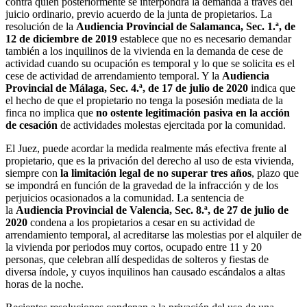
contra quien posteriormente se interpondrá la demanda a través del
juicio ordinario, previo acuerdo de la junta de propietarios. La
resolución de la
Audiencia Provincial de Salamanca, Sec. 1.ª, de
12 de diciembre de 2019
establece que no es necesario demandar
también a los inquilinos de la vivienda en la demanda de cese de
actividad cuando su ocupación es temporal y lo que se solicita es el
cese de actividad de arrendamiento temporal. Y la
Audiencia
Provincial de Málaga, Sec. 4.ª, de 17 de julio de 2020
indica que
el hecho de que el propietario no tenga la posesión mediata de la
finca no implica que
no ostente legitimación pasiva en la acción
de cesación
de actividades molestas ejercitada por la comunidad.
El Juez, puede acordar la medida realmente más efectiva frente al
propietario, que es la privación del derecho al uso de esta vivienda,
siempre con
la limitación legal de no superar tres años
, plazo que
se impondrá en función de la gravedad de la infracción y de los
perjuicios ocasionados a la comunidad. La sentencia de
la
Audiencia Provincial de Valencia, Sec. 8.ª, de 27 de julio de
2020
condena a los propietarios a cesar en su actividad de
arrendamiento temporal, al acreditarse las molestias por el alquiler de
la vivienda por periodos muy cortos, ocupado entre 11 y 20
personas, que celebran allí despedidas de solteros y fiestas de
diversa índole, y cuyos inquilinos han causado escándalos a altas
horas de la noche.