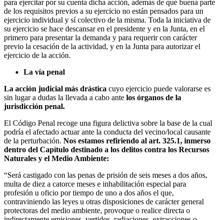
para ejercitar por su cuenta dicha acción, además de que buena parte
de los requisitos previos a su ejercicio no están pensados para un
ejercicio individual y sí colectivo de la misma. Toda la iniciativa de
su ejercicio se hace descansar en el presidente y en la Junta, en el
primero para presentar la demanda y para requerir con carácter
previo la cesación de la actividad, y en la Junta para autorizar el
ejercicio de la acción.
La vía penal
La acción judicial más drástica
cuyo ejercicio puede valorarse es
sin lugar a dudas la llevada a cabo ante
los órganos de la
jurisdicción penal.
El Código Penal recoge una figura delictiva sobre la base de la cual
podría el afectado actuar ante la conducta del vecino/local causante
de la perturbación.
Nos estamos refiriendo al art. 325.1, inmerso
dentro del Capítulo destinado a los delitos contra los Recursos
Naturales y el Medio Ambiente:
“Será castigado con las penas de prisión de seis meses a dos años,
multa de diez a catorce meses e inhabilitación especial para
profesión u oficio por tiempo de uno a dos años el que,
contraviniendo las leyes u otras disposiciones de carácter general
protectoras del medio ambiente, provoque o realice directa o
indirectamente emisiones, vertidos, radiaciones, extracciones o