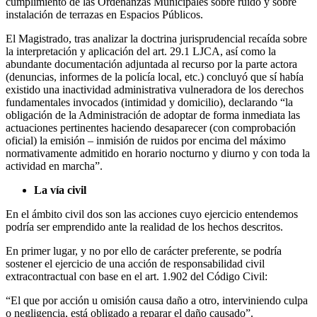
cumplimiento de las Ordenanzas Municipales sobre ruido y sobre
instalación de terrazas en Espacios Públicos.
El Magistrado, tras analizar la doctrina jurisprudencial recaída sobre
la interpretación y aplicación del art. 29.1 LJCA, así como la
abundante documentación adjuntada al recurso por la parte actora
(denuncias, informes de la policía local, etc.) concluyó que sí había
existido una inactividad administrativa vulneradora de los derechos
fundamentales invocados (intimidad y domicilio), declarando “la
obligación de la Administración de adoptar de forma inmediata las
actuaciones pertinentes haciendo desaparecer (con comprobación
oficial) la emisión – inmisión de ruidos por encima del máximo
normativamente admitido en horario nocturno y diurno y con toda la
actividad en marcha”.
La vía civil
En el ámbito civil dos son las acciones cuyo ejercicio entendemos
podría ser emprendido ante la realidad de los hechos descritos.
En primer lugar, y no por ello de carácter preferente, se podría
sostener el ejercicio de una acción de responsabilidad civil
extracontractual con base en el art. 1.902 del Código Civil:
“El que por acción u omisión causa daño a otro, interviniendo culpa
o negligencia, está obligado a reparar el daño causado”.