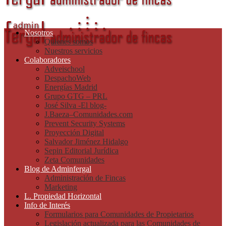
Nosotros
Quienes somos
Nuestros servicios
Colaboradores
Adveischool
DespachoWeb
Energías Madrid
Grupo GTG – PRL
José Silva -El blog-
J.Baeza–Comunidades.com
Prevent Security Systems
Proyección Digital
Salvador Jiménez Hidalgo
Sepin Editorial Jurídica
Zeta Comunidades
Blog de Adminfergal
Administración de Fincas
Marketing
L. Propiedad Horizontal
Info de Interés
Formularios para Comunidades de Propietarios
Legislación actualizada para las Comunidades de