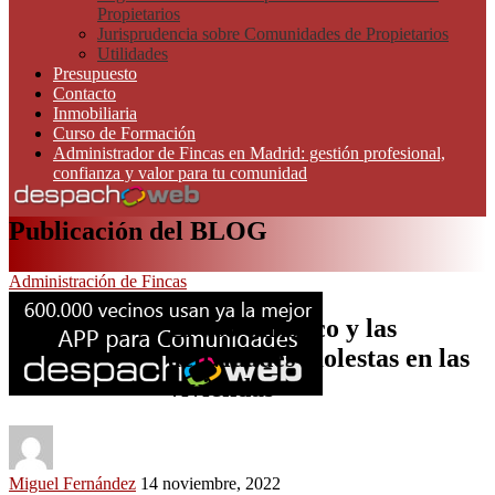
Propietarios
Jurisprudencia sobre Comunidades de Propietarios
Utilidades
Presupuesto
Contacto
Inmobiliaria
Curso de Formación
Administrador de Fincas en Madrid: gestión profesional,
confianza y valor para tu comunidad
Publicación del BLOG
Administración de Fincas
El uso turístico y las
actividades molestas en las
viviendas
Miguel Fernández
14 noviembre, 2022