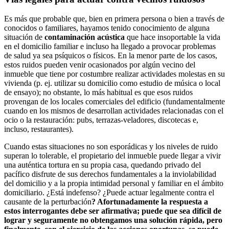
Es más que probable que, bien en primera persona o bien a través de
conocidos o familiares, hayamos tenido conocimiento de alguna
situación de
contaminación acústica
que hace insoportable la vida
en el domicilio familiar e incluso ha llegado a provocar problemas
de salud ya sea psíquicos o físicos. En la menor parte de los casos,
estos ruidos pueden venir ocasionados por algún vecino del
inmueble que tiene por costumbre realizar actividades molestas en su
vivienda (p. ej. utilizar su domicilio como estudio de música o local
de ensayo); no obstante, lo más habitual es que esos ruidos
provengan de los locales comerciales del edificio (fundamentalmente
cuando en los mismos de desarrollan actividades relacionadas con el
ocio o la restauración: pubs, terrazas-veladores, discotecas e,
incluso, restaurantes).
Cuando estas situaciones no son esporádicas y los niveles de ruido
superan lo tolerable, el propietario del inmueble puede llegar a vivir
una auténtica tortura en su propia casa, quedando privado del
pacífico disfrute de sus derechos fundamentales a la inviolabilidad
del domicilio y a la propia intimidad personal y familiar en el ámbito
domiciliario. ¿Está indefenso? ¿Puede actuar legalmente contra el
causante de la perturbación
? Afortunadamente la respuesta a
estos interrogantes debe ser afirmativa; puede que sea difícil de
lograr y seguramente no obtengamos una solución rápida, pero