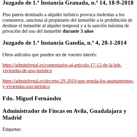
Juzgado de 1.ª Instancia Granada, n.º 14, 18-9-2018
Piso patera destinado a alquiler turístico provoca molestias a los
comuneros, sanciona al propietario del inmueble a la prohibición de
destinar el inmueble al alquiler temporal y a la sanción máxima de
privación del uso del inmueble
durante 3 años
Juzgado de 1.ª Instancia Gandia, n.º 4, 28-1-2014
Otros artículos que pueden ser de vuestro interés:
https://adminfergal.es/comentarios-al-articulo-17-12-de-la-lph-
viviendas-de-uso-turistico
https://adminfergal.es/decreto-29-2019-que-regula-los-apartamentos-
y-viviendas-uso-turistico
Fdo. Miguel Fernández
Administrador de Fincas en Avila, Guadalajara y
Madrid
Etiquetas: