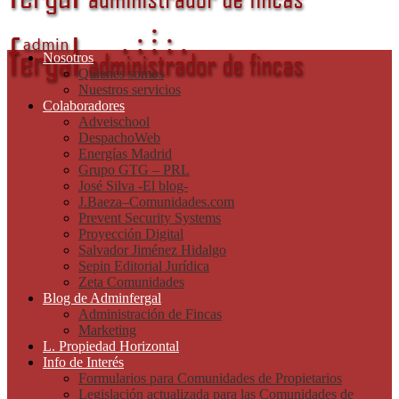
Nosotros
Quienes somos
Nuestros servicios
Colaboradores
Adveischool
DespachoWeb
Energías Madrid
Grupo GTG – PRL
José Silva -El blog-
J.Baeza–Comunidades.com
Prevent Security Systems
Proyección Digital
Salvador Jiménez Hidalgo
Sepin Editorial Jurídica
Zeta Comunidades
Blog de Adminfergal
Administración de Fincas
Marketing
L. Propiedad Horizontal
Info de Interés
Formularios para Comunidades de Propietarios
Legislación actualizada para las Comunidades de