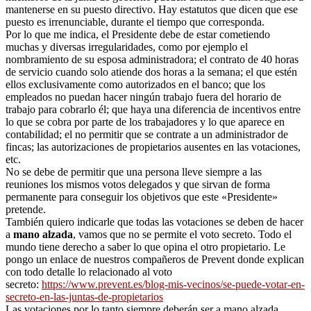
mantenerse en su puesto directivo. Hay estatutos que dicen que ese
puesto es irrenunciable, durante el tiempo que corresponda.
Por lo que me indica, el Presidente debe de estar cometiendo
muchas y diversas irregularidades, como por ejemplo el
nombramiento de su esposa administradora; el contrato de 40 horas
de servicio cuando solo atiende dos horas a la semana; el que estén
ellos exclusivamente como autorizados en el banco; que los
empleados no puedan hacer ningún trabajo fuera del horario de
trabajo para cobrarlo él; que haya una diferencia de incentivos entre
lo que se cobra por parte de los trabajadores y lo que aparece en
contabilidad; el no permitir que se contrate a un administrador de
fincas; las autorizaciones de propietarios ausentes en las votaciones,
etc.
No se debe de permitir que una persona lleve siempre a las
reuniones los mismos votos delegados y que sirvan de forma
permanente para conseguir los objetivos que este «Presidente»
pretende.
También quiero indicarle que todas las votaciones se deben de hacer
a
mano alzada
, vamos que no se permite el voto secreto. Todo el
mundo tiene derecho a saber lo que opina el otro propietario. Le
pongo un enlace de nuestros compañeros de Prevent donde explican
con todo detalle lo relacionado al voto
secreto:
https://www.prevent.es/blog-mis-vecinos/se-puede-votar-en-
secreto-en-las-juntas-de-propietarios
Las votaciones por lo tanto siempre deberán ser a mano alzada.