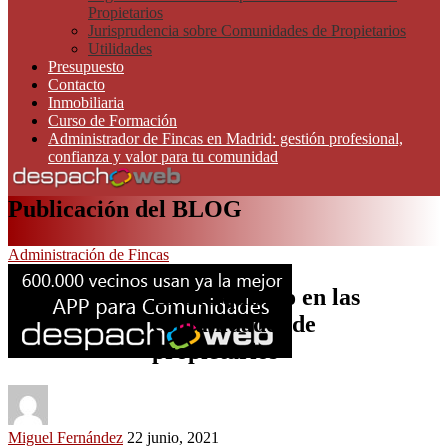
Propietarios
Jurisprudencia sobre Comunidades de Propietarios
Utilidades
Presupuesto
Contacto
Inmobiliaria
Curso de Formación
Administrador de Fincas en Madrid: gestión profesional,
confianza y valor para tu comunidad
Publicación del BLOG
Administración de Fincas
El caciquismo en las
comunidades de
propietarios
Miguel Fernández
22 junio, 2021