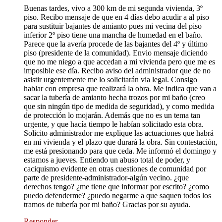
Buenas tardes, vivo a 300 km de mi segunda vivienda, 3º
piso. Recibo mensaje de que en 4 días debo acudir a al piso
para sustituir bajantes de amianto pues mi vecina del piso
inferior 2º piso tiene una mancha de humedad en el baño.
Parece que la avería procede de las bajantes del 4º y último
piso (presidente de la comunidad). Envio mensaje diciendo
que no me niego a que accedan a mi vivienda pero que me es
imposible ese día. Recibo aviso del administrador que de no
asistir urgentemente me lo solicitarán via legal. Consigo
hablar con empresa que realizará la obra. Me indica que van a
sacar la tubería de amianto hecha trozos por mi baño (creo
que sin ningún tipo de medida de seguridad), y como medida
de protección lo mojarán. Además que no es un tema tan
urgente, y que hacía tiempo le habían solicitado esta obra.
Solicito administrador me explique las actuaciones que habrá
en mi vivienda y el plazo que durará la obra. Sin contestación,
me está presionando para que ceda. Me informó el domingo y
estamos a jueves. Entiendo un abuso total de poder, y
caciquismo evidente en otras cuestiones de comunidad por
parte de presidente-administrador-algún vecino. ¿que
derechos tengo? ¿me tiene que informar por escrito? ¿como
puedo defenderme? ¿puedo negarme a que saquen todos los
tramos de tubería por mi baño? Gracias por su ayuda.
Responder