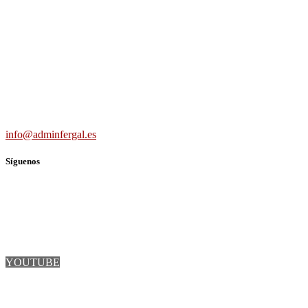
Carretera Villaverde-Vallecas, nº 15-17 b3 7º b, 28041 Madrid
691 56 43 59
info@adminfergal.es
Síguenos
TWITTER
FACEBOOK
LINKEDIN
YOUTUBE
INSTAGRAM