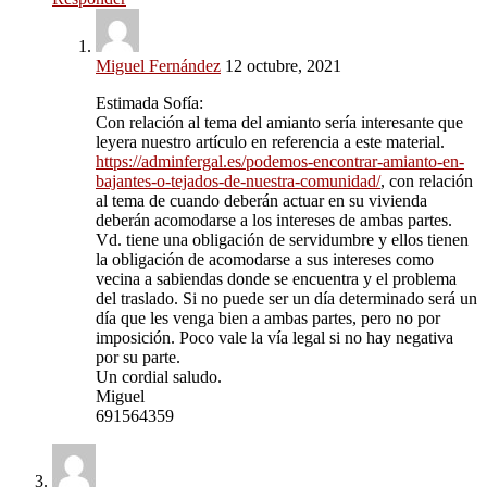
Miguel Fernández
12 octubre, 2021
Estimada Sofía:
Con relación al tema del amianto sería interesante que
leyera nuestro artículo en referencia a este material.
https://adminfergal.es/podemos-encontrar-amianto-en-
bajantes-o-tejados-de-nuestra-comunidad/
, con relación
al tema de cuando deberán actuar en su vivienda
deberán acomodarse a los intereses de ambas partes.
Vd. tiene una obligación de servidumbre y ellos tienen
la obligación de acomodarse a sus intereses como
vecina a sabiendas donde se encuentra y el problema
del traslado. Si no puede ser un día determinado será un
día que les venga bien a ambas partes, pero no por
imposición. Poco vale la vía legal si no hay negativa
por su parte.
Un cordial saludo.
Miguel
691564359