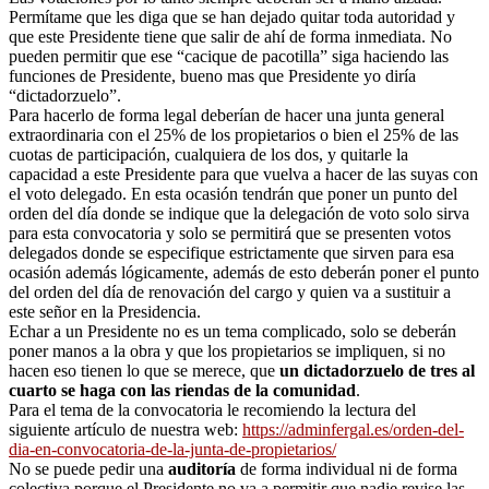
Permítame que les diga que se han dejado quitar toda autoridad y
que este Presidente tiene que salir de ahí de forma inmediata. No
pueden permitir que ese “cacique de pacotilla” siga haciendo las
funciones de Presidente, bueno mas que Presidente yo diría
“dictadorzuelo”.
Para hacerlo de forma legal deberían de hacer una junta general
extraordinaria con el 25% de los propietarios o bien el 25% de las
cuotas de participación, cualquiera de los dos, y quitarle la
capacidad a este Presidente para que vuelva a hacer de las suyas con
el voto delegado. En esta ocasión tendrán que poner un punto del
orden del día donde se indique que la delegación de voto solo sirva
para esta convocatoria y solo se permitirá que se presenten votos
delegados donde se especifique estrictamente que sirven para esa
ocasión además lógicamente, además de esto deberán poner el punto
del orden del día de renovación del cargo y quien va a sustituir a
este señor en la Presidencia.
Echar a un Presidente no es un tema complicado, solo se deberán
poner manos a la obra y que los propietarios se impliquen, si no
hacen eso tienen lo que se merece, que
un dictadorzuelo de tres al
cuarto se haga con las riendas de la comunidad
.
Para el tema de la convocatoria le recomiendo la lectura del
siguiente artículo de nuestra web:
https://adminfergal.es/orden-del-
dia-en-convocatoria-de-la-junta-de-propietarios/
No se puede pedir una
auditoría
de forma individual ni de forma
colectiva porque el Presidente no va a permitir que nadie revise las