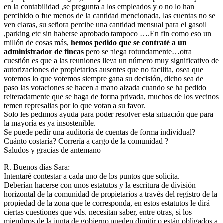
en la contabilidad ,se pregunta a los empleados y o no lo han
percibido o fue menos de la cantidad mencionada, las cuentas no se
ven claras, su señora percibe una cantidad mensual para el gasoil
,parking etc sin haberse aprobado tampoco ….En fin como eso un
millón de cosas más,
hemos pedido que se contraté a un
administrador de fincas
pero se niega rotundamente…otra
cuestión es que a las reuniones lleva un número muy significativo de
autorizaciones de propietarios ausentes que no facilita, osea que
votemos lo que votemos siempre gana su decisión, dicho sea de
paso las votaciones se hacen a mano alzada cuando se ha pedido
reiteradamente que se haga de forma privada, muchos de los vecinos
temen represalias por lo que votan a su favor.
Solo les pedimos ayuda para poder resolver esta situación que para
la mayoría es ya insostenible.
Se puede pedir una auditoría de cuentas de forma individual?
Cuánto costaría? Correría a cargo de la comunidad ?
Saludos y gracias de antemano
R. Buenos días Sara:
Intentaré contestar a cada uno de los puntos que solicita.
Deberían hacerse con unos estatutos y la escritura de división
horizontal de la comunidad de propietarios a través del registro de la
propiedad de la zona que le corresponda, en estos estatutos le dirá
ciertas cuestiones que vds. necesitan saber, entre otras, si los
miembros de la junta de gobierno pueden dimitir o están obligados a