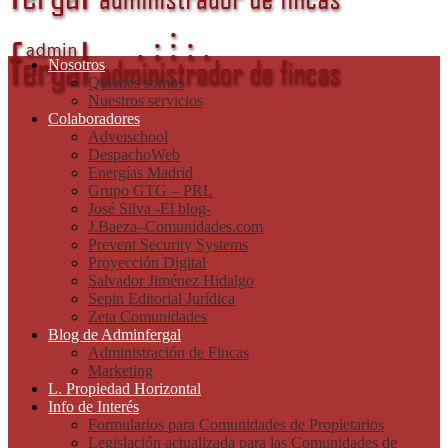
Nosotros
Quienes somos
Nuestros servicios
Colaboradores
Adveischool
DespachoWeb
Energías Madrid
Grupo GTG – PRL
José Silva -El blog-
J.Baeza–Comunidades.com
Prevent Security Systems
Proyección Digital
Salvador Jiménez Hidalgo
Sepin Editorial Jurídica
Zeta Comunidades
Blog de Adminfergal
Administración de Fincas
Marketing
L. Propiedad Horizontal
Info de Interés
Formularios para Comunidades de Propietarios
Legislación actualizada para las Comunidades de