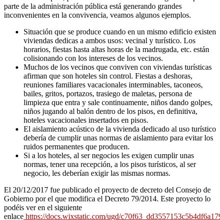
parte de la administración pública está generando grandes
inconvenientes en la convivencia, veamos algunos ejemplos.
Situación que se produce cuando en un mismo edificio existen
viviendas dedicas a ambos usos: vecinal y turí­stico. Los
horarios, fiestas hasta altas horas de la madrugada, etc. están
colisionando con los intereses de los vecinos.
Muchos de los vecinos que conviven con viviendas turí­sticas
afirman que son hoteles sin control. Fiestas a deshoras,
reuniones familiares vacacionales interminables, taconeos,
bailes, gritos, portazos, trasiego de maletas, persona de
limpieza que entra y sale continuamente, niños dando golpes,
niños jugando al balón dentro de los pisos, en definitiva,
hoteles vacacionales insertados en pisos.
El aislamiento acústico de la vivienda dedicado al uso turí­stico
deberí­a de cumplir unas normas de aislamiento para evitar los
ruidos permanentes que producen.
Si a los hoteles, al ser negocios les exigen cumplir unas
normas, tener una recepción, a los pisos turí­sticos, al ser
negocio, les deberían exigir las mismas normas.
El 20/12/2017 fue publicado el proyecto de decreto del Consejo de
Gobierno por el que modifica el Decreto 79/2014. Este proyecto lo
podéis ver en el siguiente
enlace
https://docs.wixstatic.com/ugd/c70f63_dd3557153c5b4df6a1