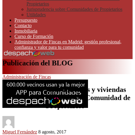
Propietarios
Jurisprudencia sobre Comunidades de Propietarios
Utilidades
Presupuesto
Contacto
Inmobiliaria
Curso de Formación
Administrador de Fincas en Madrid: gestión profesional,
confianza y valor para tu comunidad
Publicación del BLOG
Administración de Fincas
Apartamentos y viviendas
turísticas en Comunidad de
Propietarios
Miguel Fernández
8 agosto, 2017