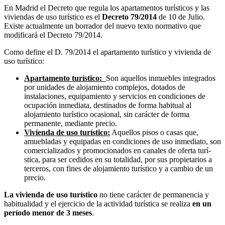
En Madrid el Decreto que regula los apartamentos turí­sticos y las
viviendas de uso turí­stico es el
Decreto 79/2014
de 10 de Julio.
Existe actualmente un borrador del nuevo texto normativo que
modificará el Decreto 79/2014.
Como define el D. 79/2014 el apartamento turístico y vivienda de
uso turí­stico:
Apartamento turí­stico:
Son aquellos inmuebles integrados
por unidades de alojamiento complejos, dotados de
instalaciones, equipamiento y servicios en condiciones de
ocupación inmediata, destinados de forma habitual al
alojamiento turí­stico ocasional, sin carácter de forma
permanente, mediante precio.
Vivienda de uso turí­stico:
Aquellos pisos o casas que,
amuebladas y equipadas en condiciones de uso inmediato, son
comercializados y promocionados en canales de oferta turí­
stica, para ser cedidos en su totalidad, por sus propietarios a
terceros, con fines de alojamiento turí­stico y a cambio de un
precio.
La vivienda de uso turí­stico
no tiene carácter de permanencia y
habitualidad y el ejercicio de la actividad turí­stica se realiza
en un
perí­odo menor de 3 meses
.