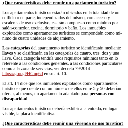
¿Que caracterí­sticas debe reunir un apartamento turí­stico?
Los apartamentos turí­sticos estarán ubicados en la totalidad de un
edificio o en parte, independizados del mismo, con acceso y
escaleras de uso exclusivo, estarán compuesto como mí­nimo por
salón-comedor, cocina, dormitorio y baño. Los inmuebles
explotados como apartamentos turí­sticos se compondrán como mí­
nimo de cuatro unidades de alojamiento.
Las categorí­as
del apartamento turí­stico se identificarán mediante
llaves
y se clasificarán en las categorías de cuatro, tres, dos y una
llave. Cada categoría tendría unos requisitos mínimos tanto en lo
referente a las condiciones generales, a las condiciones particulares
como a la zona de servicios, ver decreto 79/2014
https://goo.gl/HGuq6d
en su art. 10.
El art. 14 dice que los inmuebles explotados como apartamentos
turí­sticos que cuente con un número de ellos entre 5 y 50 deberían
ofertar, al menos, un apartamento adaptado para
personas con
discapacidad
.
Los apartamentos turísticos debería exhibir a la entrada, en lugar
visible, la placa identificativa.
¿Qué caracterí­sticas debe reunir una vivienda de uso turí­stico?