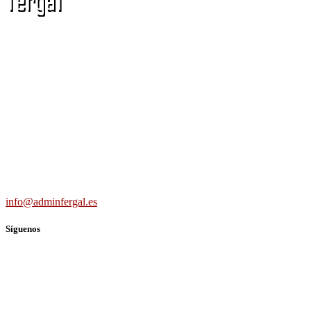
Adminfergal - Miguel Fernández Gallego -
Administrador de Fincas en Madrid y Guadalajara
Carretera Villaverde-Vallecas, nº 15-17 b3 7º b, 28041 Madrid
691 56 43 59
info@adminfergal.es
Síguenos
TWITTER
FACEBOOK
LINKEDIN