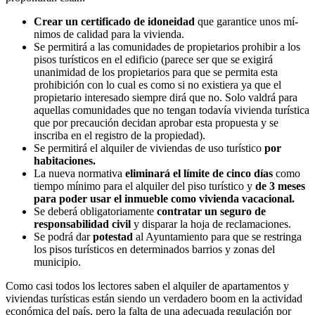
Crear un certificado de idoneidad
que garantice unos mí­
nimos de calidad para la vivienda.
Se permitirá a las comunidades de propietarios prohibir a los
pisos turí­sticos en el edificio (parece ser que se exigirá
unanimidad de los propietarios para que se permita esta
prohibición con lo cual es como si no existiera ya que el
propietario interesado siempre dirá que no. Solo valdrá para
aquellas comunidades que no tengan todaví­a vivienda turí­stica
que por precaución decidan aprobar esta propuesta y se
inscriba en el registro de la propiedad).
Se permitirá el alquiler de viviendas de uso turí­stico
por
habitaciones.
La nueva normativa
eliminará el lí­mite de cinco días
como
tiempo mí­nimo para el alquiler del piso turí­stico y
de 3 meses
para poder usar el inmueble como vivienda vacacional.
Se deberá obligatoriamente
contratar un seguro de
responsabilidad civil
y disparar la hoja de reclamaciones.
Se podrá dar
potestad
al Ayuntamiento para que se restringa
los pisos turí­sticos en determinados barrios y zonas del
municipio.
Como casi todos los lectores saben el alquiler de apartamentos y
viviendas turí­sticas están siendo un verdadero boom en la actividad
económica del paí­s, pero la falta de una adecuada regulación por