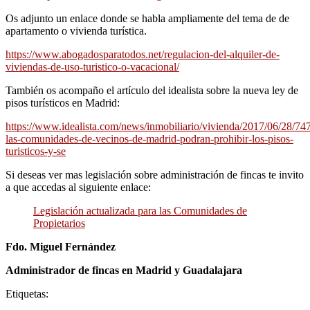
Os adjunto un enlace donde se habla ampliamente del tema de de
apartamento o vivienda turí­stica.
https://www.abogadosparatodos.net/regulacion-del-alquiler-de-
viviendas-de-uso-turistico-o-vacacional/
También os acompaño el artí­culo del idealista sobre la nueva ley de
pisos turí­sticos en Madrid:
https://www.idealista.com/news/inmobiliario/vivienda/2017/06/28/74
las-comunidades-de-vecinos-de-madrid-podran-prohibir-los-pisos-
turisticos-y-se
Si deseas ver mas legislación sobre administración de fincas te invito
a que accedas al siguiente enlace:
Legislación actualizada para las Comunidades de
Propietarios
Fdo. Miguel Fernández
Administrador de fincas en Madrid y Guadalajara
Etiquetas: