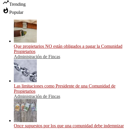
trending_up
Trending
whatshot
Popular
Que propietarios NO están obligados a pagar la Comunidad
Propietarios
Administración de Fincas
Las limitaciones como Presidente de una Comunidad de
Propietarios
Administración de Fincas
Once supuestos por los que una comunidad debe indemnizar