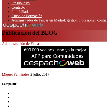
Presupuesto
Contacto
Inmobiliaria
Curso de Formación
Administrador de Fincas en Madrid: gestión profesional, confi
Publicación del BLOG
Administración de Fincas
Miguel Fernández
2 julio, 2017
Compartir