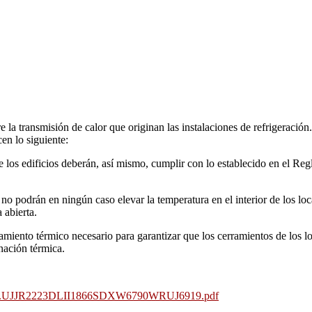
la transmisión de calor que originan las instalaciones de refrigeración
en lo siguiente:
de los edificios deberán, así mismo, cumplir con lo establecido en el Re
ón no podrán en ningún caso elevar la temperatura en el interior de los 
 abierta.
amiento térmico necesario para garantizar que los cerramientos de los l
nación térmica.
792490.UJJR2223DLII1866SDXW6790WRUJ6919.pdf