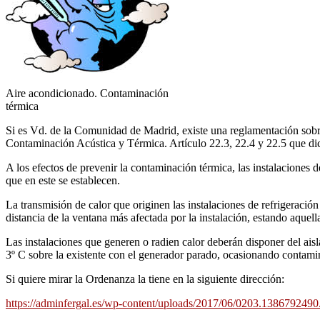
Aire acondicionado. Contaminación
térmica
Si es Vd. de la Comunidad de Madrid, existe una reglamentación sobre 
Contaminación Acústica y Térmica. Artículo 22.3, 22.4 y 22.5 que dic
A los efectos de prevenir la contaminación térmica, las instalaciones 
que en este se establecen.
La transmisión de calor que originen las instalaciones de refrigeraci
distancia de la ventana más afectada por la instalación, estando aquella
Las instalaciones que generen o radien calor deberán disponer del aisl
3º C sobre la existente con el generador parado, ocasionando contami
Si quiere mirar la Ordenanza la tiene en la siguiente dirección:
https://adminfergal.es/wp-content/uploads/2017/06/0203.1386