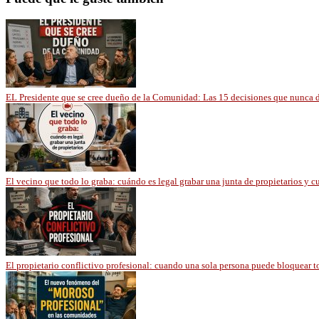
EL Presidente que se cree dueño de la Comunidad: Las 15 decisiones que nunca d
El vecino que todo lo graba: cuándo es legal grabar una junta de propietarios y
El propietario conflictivo profesional: cuando una sola persona puede bloquear 