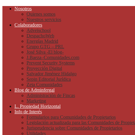
Nosotros
Quienes somos
Nuestros servicios
Colaboradores
Adveischool
DespachoWeb
Energías Madrid
Grupo GTG – PRL
José Silva -El blog-
J.Baeza–Comunidades.com
Prevent Security Systems
Proyección Digital
Salvador Jiménez Hidalgo
Sepin Editorial Jurídica
Zeta Comunidades
Blog de Adminfergal
Administración de Fincas
Marketing
L. Propiedad Horizontal
Info de Interés
Formularios para Comunidades de Propietarios
Legislación actualizada para las Comunidades de Propiet
Jurisprudencia sobre Comunidades de Propietarios
Utilidades