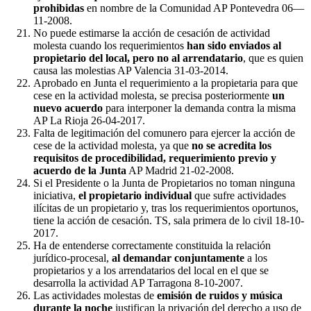
prohibidas
en nombre de la Comunidad AP Pontevedra 06—
11-2008.
No puede estimarse la acción de cesación de actividad
molesta cuando los requerimientos
han sido enviados al
propietario del local, pero no al arrendatario
, que es quien
causa las molestias AP Valencia 31-03-2014.
Aprobado en Junta el requerimiento a la propietaria para que
cese en la actividad molesta, se precisa posteriormente
un
nuevo acuerdo
para interponer la demanda contra la misma
AP La Rioja 26-04-2017.
Falta de legitimación del comunero para ejercer la acción de
cese de la actividad molesta, ya que
no se acredita los
requisitos de procedibilidad, requerimiento previo y
acuerdo de la Junta
AP Madrid 21-02-2008.
Si el Presidente o la Junta de Propietarios no toman ninguna
iniciativa,
el propietario individual
que sufre actividades
ilícitas de un propietario y, tras los requerimientos oportunos,
tiene la acción de cesación. TS, sala primera de lo civil 18-10-
2017.
Ha de entenderse correctamente constituida la relación
jurídico-procesal,
al demandar conjuntamente
a los
propietarios y a los arrendatarios del local en el que se
desarrolla la actividad AP Tarragona 8-10-2007.
Las actividades molestas de
emisión de ruidos y música
durante la noche
justifican la privación del derecho a uso de