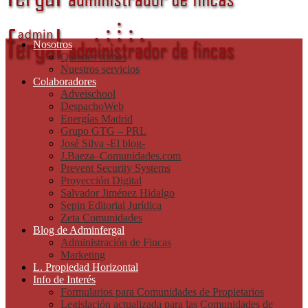
Nosotros
Quienes somos
Nuestros servicios
Colaboradores
Adveischool
DespachoWeb
Energías Madrid
Grupo GTG – PRL
José Silva -El blog-
J.Baeza–Comunidades.com
Prevent Security Systems
Proyección Digital
Salvador Jiménez Hidalgo
Sepin Editorial Jurídica
Zeta Comunidades
Blog de Adminfergal
Administración de Fincas
Marketing
L. Propiedad Horizontal
Info de Interés
Formularios para Comunidades de Propietarios
Legislación actualizada para las Comunidades de