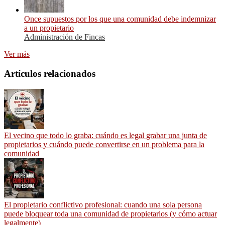
Once supuestos por los que una comunidad debe indemnizar
a un propietario
Administración de Fincas
Ver más
Artículos relacionados
El vecino que todo lo graba: cuándo es legal grabar una junta de
propietarios y cuándo puede convertirse en un problema para la
comunidad
El propietario conflictivo profesional: cuando una sola persona
puede bloquear toda una comunidad de propietarios (y cómo actuar
legalmente)