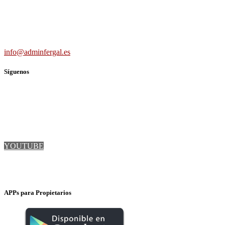
691 56 43 59
info@adminfergal.es
Síguenos
TWITTER
FACEBOOK
LINKEDIN
YOUTUBE
INSTAGRAM
APPs para Propietarios