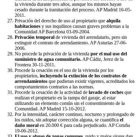
la vivienda durante tres años, aunque los mismos hayan
cesado durante la tramitación del proceso. AP Madrid 16-05-
2011.
Privación del derecho de uso al propietario que
alquila
habitaciones
y sus inquilinos causan graves problemas a la
Comunidad AP Barcelona 03-09-2004.
Privación temporal
de vivienda del arrendatario, pero sin
extinguir el contrato de arrendamiento. AP Asturias 27-06-
2006.
No procede la privación de la vivienda
por el mal uso del
suministro de agua comunitario.
AP Cádiz, Jerez de la
Frontera 30-11-2011.
Procede la cesación en el uso de la vivienda por los
propietarios,
incluyendo la extinción de los contratos de
arrendamientos
que pudieran existir vigentes, acreditados los
comportamientos contrarios a las normas.
Procede la cesación de la actividad de
lavado de coches
que
realizan el propietario en la rampa del garaje, al estar
utilizando un elemento común sin el consentimiento de la
Comunidad. AP Madrid 15-10-2012.
Por la intensidad, carácter continuo, nocturno y prolongado de
los ruidos, sin adoptar corrección alguna, se cuantifica
el
daño moral
en 20.000 € para cada perjudicado. AP Coruña
19-06-2012.
El uso y abuso de zonas comunes
, ruido y malos olores dan