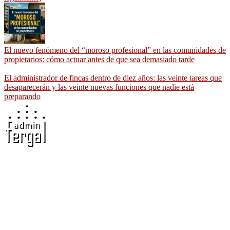
El nuevo fenómeno del “moroso profesional” en las comunidades de
propietarios: cómo actuar antes de que sea demasiado tarde
El administrador de fincas dentro de diez años: las veinte tareas que
desaparecerán y las veinte nuevas funciones que nadie está
preparando
Adminfergal - Miguel Fernández Gallego -
Administrador de Fincas en Madrid y Guadalajara
Carretera Villaverde-Vallecas, nº 15-17 b3 7º b, 28041 Madrid