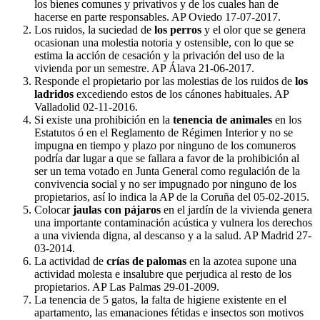
los bienes comunes y privativos y de los cuales han de
hacerse en parte responsables. AP Oviedo 17-07-2017.
Los ruidos, la suciedad de
los perros
y el olor que se genera
ocasionan una molestia notoria y ostensible, con lo que se
estima la acción de cesación y la privación del uso de la
vivienda por un semestre. AP Álava 21-06-2017.
Responde el propietario por las molestias de los ruidos de
los
ladridos
excediendo estos de los cánones habituales. AP
Valladolid 02-11-2016.
Si existe una prohibición en la
tenencia de animales
en los
Estatutos ó en el Reglamento de Régimen Interior y no se
impugna en tiempo y plazo por ninguno de los comuneros
podría dar lugar a que se fallara a favor de la prohibición al
ser un tema votado en Junta General como regulación de la
convivencia social y no ser impugnado por ninguno de los
propietarios, así lo indica la AP de la Coruña del 05-02-2015.
Colocar
jaulas con pájaros
en el jardín de la vivienda genera
una importante contaminación acústica y vulnera los derechos
a una vivienda digna, al descanso y a la salud. AP Madrid 27-
03-2014.
La actividad de
crías de palomas
en la azotea supone una
actividad molesta e insalubre que perjudica al resto de los
propietarios. AP Las Palmas 29-01-2009.
La tenencia de 5 gatos, la falta de higiene existente en el
apartamento, las emanaciones fétidas e insectos son motivos