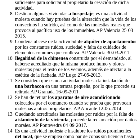
suficientes para solicitar al propietario la cesación de dicha
actividad.
Destinar algunas viviendas
a hospedaje
, es una actividad
molesta cuando hay pruebas de la alteración que la vida de los
convecinos ha sufrido, así como de las molestias reales que
provoca al pacífico uso de los inmuebles. AP Valencia 25-03-
2015.
Condena al cese de la actividad
de alquiler de apartamentos
por los constantes ruidos, suciedad y falta de cuidados de
elementos comunes que conlleva. AP Valencia 30-03-2011.
Ilegalidad de la chimenea
construida por el demandado, al
haberse acreditado que la misma produce humo y olores
molestos para el resto de los vecinos, además de afectar a la
estética de la fachada. AP Lugo 27-05-2013.
Se considera que es una actividad molesta la instalación de
una barbacoa
en una terraza pequeña, por lo que procede su
retirada AP Granada 16-09-2011.
Se han de retirar
los aparatos de aire acondicionado
colocados por el comunero cuando se prueba que provocan
molestias a otros propietarios. AP Alicante 12-06-2014.
Quedando acreditadas las molestias por ruidos por la falta
de
aislamiento de la vivienda
, procede la reclamación por daños
morales. AP Pontevedra 04-09-2017.
Es una actividad molesta e insalubre los ruidos prominentes
del local
, que se emplea como bar de copas sin licencia hasta