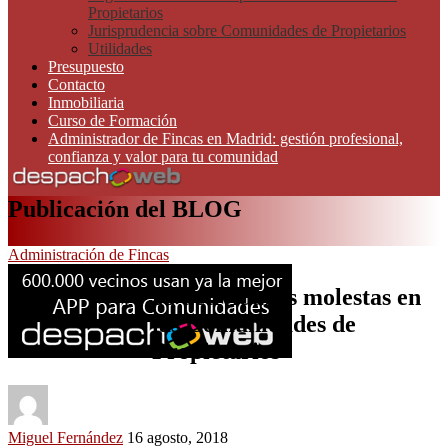
Propietarios
Jurisprudencia sobre Comunidades de Propietarios
Utilidades
Presupuesto
Contacto
Inmobiliaria
Curso de Formación
Administrador de Fincas en Madrid: gestión profesional,
confianza y valor para tu comunidad
Publicación del BLOG
Administración de Fincas
33 actividades molestas en
las Comunidades de
Propietarios
Miguel Fernández
16 agosto, 2018