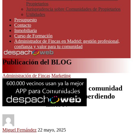
Propietarios
Jurisprudencia sobre Comunidades de Propietarios
Utilidades
Presupuesto
Contacto
Inmobiliaria
Curso de Formación
Administrador de Fincas en Madrid: gestión profesional,
confianza y valor para tu comunidad
Publicación del BLOG
Administración de Fincas
Marketing
¿Sabes que tu comunidad
podría estar perdiendo
dinero?
Miguel Fernández
22 mayo, 2025