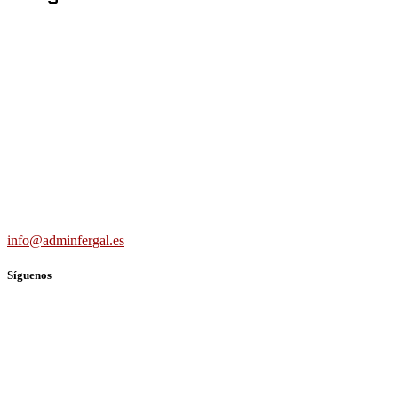
Adminfergal - Miguel Fernández Gallego -
Administrador de Fincas en Madrid y Guadalajara
Carretera Villaverde-Vallecas, nº 15-17 b3 7º b, 28041 Madrid
691 56 43 59
info@adminfergal.es
Síguenos
TWITTER
FACEBOOK
LINKEDIN