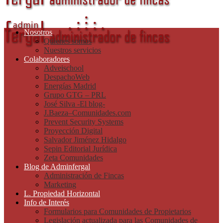
Nosotros
Quienes somos
Nuestros servicios
Colaboradores
Adveischool
DespachoWeb
Energías Madrid
Grupo GTG – PRL
José Silva -El blog-
J.Baeza–Comunidades.com
Prevent Security Systems
Proyección Digital
Salvador Jiménez Hidalgo
Sepin Editorial Jurídica
Zeta Comunidades
Blog de Adminfergal
Administración de Fincas
Marketing
L. Propiedad Horizontal
Info de Interés
Formularios para Comunidades de Propietarios
Legislación actualizada para las Comunidades de