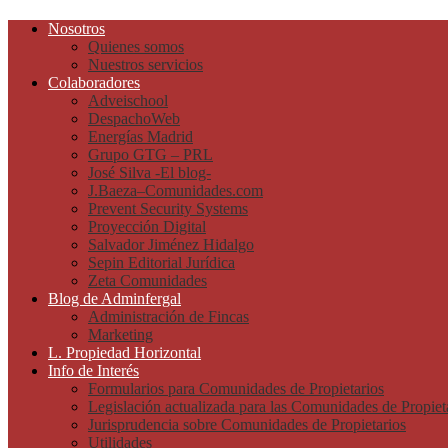
Nosotros
Quienes somos
Nuestros servicios
Colaboradores
Adveischool
DespachoWeb
Energías Madrid
Grupo GTG – PRL
José Silva -El blog-
J.Baeza–Comunidades.com
Prevent Security Systems
Proyección Digital
Salvador Jiménez Hidalgo
Sepin Editorial Jurídica
Zeta Comunidades
Blog de Adminfergal
Administración de Fincas
Marketing
L. Propiedad Horizontal
Info de Interés
Formularios para Comunidades de Propietarios
Legislación actualizada para las Comunidades de Propiet
Jurisprudencia sobre Comunidades de Propietarios
Utilidades