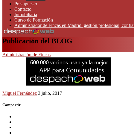
Presupuesto
Contacto
Inmobiliaria
Curso de Formación
Administrador de Fincas en Madrid: gestión profesional, confi
Publicación del BLOG
Administración de Fincas
Miguel Fernández
3 julio, 2017
Compartir