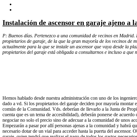
Instalación de ascensor en garaje ajeno a l
P: Buenos días. Pertenezco a una comunidad de vecinos en Madrid. En
propietarios de garaje, de la que la gran mayoría de los vecinos de
actualmente para la que se instale un ascensor que vaya desde la plaz
propietarios del garaje está obligada a consultarnos e incluso a que
Hemos hablado desde nuestra administración con uno de los ingenier
dado a vd. Si los propietarios del garaje deciden por mayoría montar e
común de la Comunidad. Vds. deberían de llevarlo a la Junta de Propi
cuenta que es un tema de accesibilidad), deberán ponerse de acuerdo co
negociar no solo el precio sino de adecuar a la comunidad de unos acc
Empezarán a pasar por allí personas ajenas a la comunidad y habrá qu
necesario dotar de un vial para acceder hasta la puerta del ascensor. 
garaje, quien tendrá que realizar el pago de todos los gastos necesarios