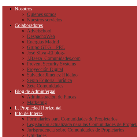
Nosotros
Quienes somos
Nuestros servicios
Colaboradores
Adveischool
DespachoWeb
Energías Madrid
Grupo GTG – PRL
José Silva -El blog-
J.Baeza–Comunidades.com
Prevent Security Systems
Proyección Digital
Salvador Jiménez Hidalgo
Sepin Editorial Jurídica
Zeta Comunidades
Blog de Adminfergal
Administración de Fincas
Marketing
L. Propiedad Horizontal
Info de Interés
Formularios para Comunidades de Propietarios
Legislación actualizada para las Comunidades de Propiet
Jurisprudencia sobre Comunidades de Propietarios
Utilidades