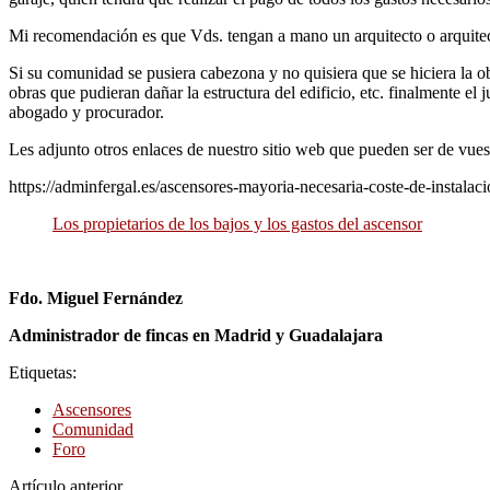
Mi recomendación es que Vds. tengan a mano un arquitecto o arquitect
Si su comunidad se pusiera cabezona y no quisiera que se hiciera la ob
obras que pudieran dañar la estructura del edificio, etc. finalmente el
abogado y procurador.
Les adjunto otros enlaces de nuestro sitio web que pueden ser de vuest
https://adminfergal.es/ascensores-mayoria-necesaria-coste-de-instalac
Los propietarios de los bajos y los gastos del ascensor
Fdo. Miguel Fernández
Administrador de fincas en Madrid y Guadalajara
Etiquetas:
Ascensores
Comunidad
Foro
Artículo anterior