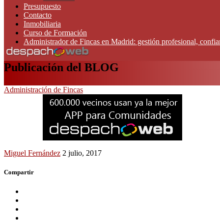
Presupuesto
Contacto
Inmobiliaria
Curso de Formación
Administrador de Fincas en Madrid: gestión profesional, confi
Publicación del BLOG
Administración de Fincas
Miguel Fernández
2 julio, 2017
Compartir