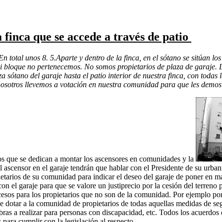
a finca que se accede a través de patio
 total unos 8. 5.Aparte y dentro de la finca, en el sótano se sitúan 
 mi bloque no pertenecemos. No somos propietarios de plaza de garaje.
a sótano del garaje hasta el patio interior de nuestra finca, con todas
 nosotros llevemos a votación en nuestra comunidad para que les demos 
os que se dedican a montar los ascensores en comunidades y la
l ascensor en el garaje tendrán que hablar con el Presidente de su urban
etarios de su comunidad para indicar el deseo del garaje de poner en m
n el garaje para que se valore un justiprecio por la cesión del terreno p
esos para los propietarios que no son de la comunidad. Por ejemplo pone
e dotar a la comunidad de propietarios de todas aquellas medidas de se
Obras a realizar para personas con discapacidad, etc. Todos los acuerdos
 para cumplir con la legislación al respecto.