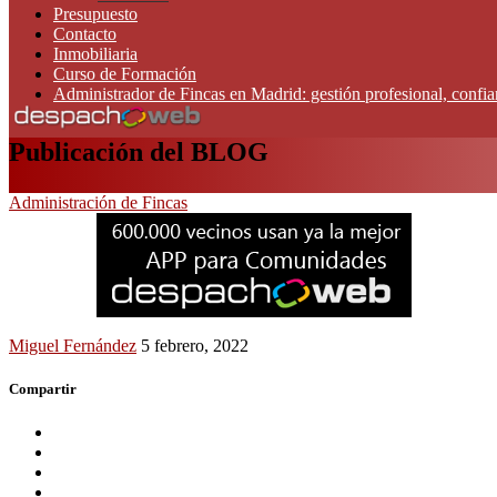
Presupuesto
Contacto
Inmobiliaria
Curso de Formación
Administrador de Fincas en Madrid: gestión profesional, confi
Publicación del BLOG
Administración de Fincas
Miguel Fernández
5 febrero, 2022
Compartir