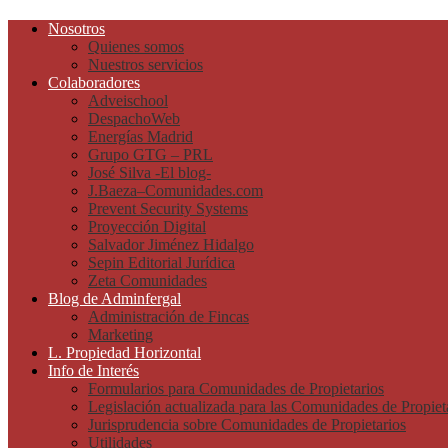
Nosotros
Quienes somos
Nuestros servicios
Colaboradores
Adveischool
DespachoWeb
Energías Madrid
Grupo GTG – PRL
José Silva -El blog-
J.Baeza–Comunidades.com
Prevent Security Systems
Proyección Digital
Salvador Jiménez Hidalgo
Sepin Editorial Jurídica
Zeta Comunidades
Blog de Adminfergal
Administración de Fincas
Marketing
L. Propiedad Horizontal
Info de Interés
Formularios para Comunidades de Propietarios
Legislación actualizada para las Comunidades de Propiet
Jurisprudencia sobre Comunidades de Propietarios
Utilidades