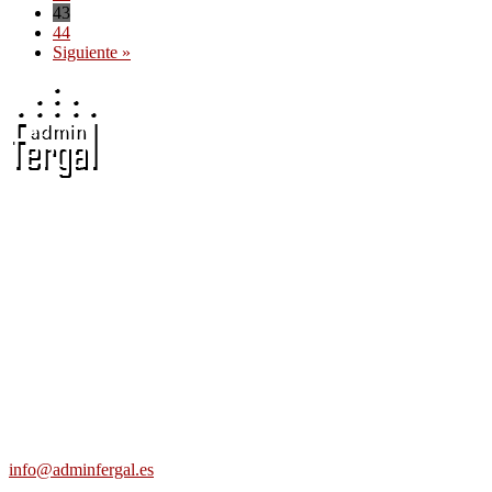
43
44
Siguiente »
Adminfergal - Miguel Fernández Gallego -
Administrador de Fincas en Madrid y Guadalajara
Carretera Villaverde-Vallecas, nº 15-17 b3 7º b, 28041 Madrid
691 56 43 59
info@adminfergal.es