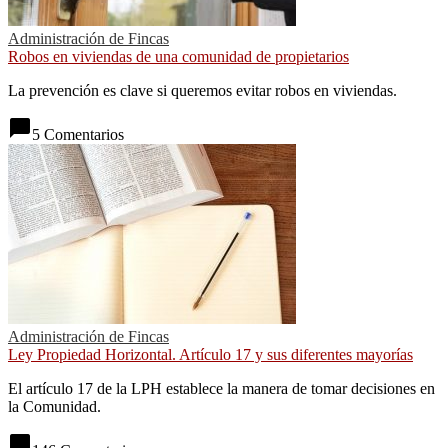
Administración de Fincas
Robos en viviendas de una comunidad de propietarios
La prevención es clave si queremos evitar robos en viviendas.
chat_bubble
5 Comentarios
Administración de Fincas
Ley Propiedad Horizontal. Artículo 17 y sus diferentes mayorías
El artículo 17 de la LPH establece la manera de tomar decisiones en
la Comunidad.
chat_bubble