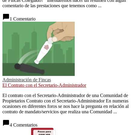
de Fincas Colegiado? Intentaremos hacer un resumen con algún
comentario de las prestaciones que tenemos como ...
chat_bubble
1 Comentario
Administración de Fincas
El Contrato con el Secretario-Administrador
El contrato con el Secretario-Administrador de una Comunidad de
Propietarios Contrato con el Secretario-Administrador En numeras
ocasiones en diferentes foros se nos hace la pregunta en relación al
contrato de mandato/servicios que realiza una Comunidad ...
chat_bubble
4 Comentarios