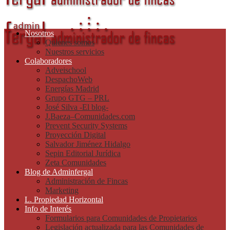
Nosotros
Quienes somos
Nuestros servicios
Colaboradores
Adveischool
DespachoWeb
Energías Madrid
Grupo GTG – PRL
José Silva -El blog-
J.Baeza–Comunidades.com
Prevent Security Systems
Proyección Digital
Salvador Jiménez Hidalgo
Sepin Editorial Jurídica
Zeta Comunidades
Blog de Adminfergal
Administración de Fincas
Marketing
L. Propiedad Horizontal
Info de Interés
Formularios para Comunidades de Propietarios
Legislación actualizada para las Comunidades de