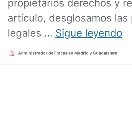
propietarios derechos y r
artículo, desglosamos las 
El
legales …
Sigue leyendo
voto
en
las
Administrador de Fincas en Madrid y Guadalajara
comu
de
propi
clav
legal
y
práct